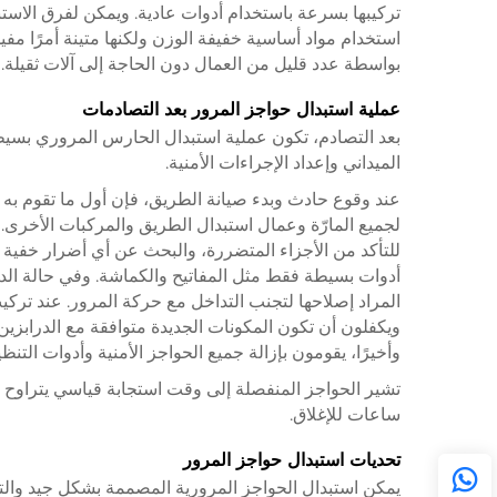
تركيبها بسرعة باستخدام أدوات عادية. ويمكن لفرق الاستبد
استخدام مواد أساسية خفيفة الوزن ولكنها متينة أمرًا مفيد
بواسطة عدد قليل من العمال دون الحاجة إلى آلات ثقيلة. و
عملية استبدال حواجز المرور بعد التصادمات
بعد التصادم، تكون عملية استبدال الحارس المروري بسيطة
الميداني وإعداد الإجراءات الأمنية.
عند وقوع حادث وبدء صيانة الطريق، فإن أول ما تقوم به ف
لجميع المارّة وعمال استبدال الطريق والمركبات الأخرى.
للتأكد من الأجزاء المتضررة، والبحث عن أي أضرار خفية في
أدوات بسيطة فقط مثل المفاتيح والكماشة. وفي حالة الدرابز
المراد إصلاحها لتجنب التداخل مع حركة المرور. عند تركيب
ويكفلون أن تكون المكونات الجديدة متوافقة مع الدرابزي
وأخيرًا، يقومون بإزالة جميع الحواجز الأمنية وأدوات ال
ساعات للإغلاق.
تحديات استبدال حواجز المرور
يمكن استبدال الحواجز المرورية المصممة بشكل جيد والتي ت