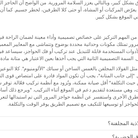
ل كبير، وبالتالي يعزز السلامة المرورية. من الواضح أن الحاجز الم
يعرّض المركبات أو المشاة، أو حتى كلا الطرفين، لخطر جسيم. كما أ
ي الموقع بشكل كبير.
من المهم التركيز على خصائص تصميمية وأداء معينة لضمان الراحة في الص
رور تمتلك مكونات وحداتية محددة بوضوح وتتماشى مع المعايير المعمو
 والأدوات المستخدمة قابلة للتبديل عند تركيب أو فك الحواجز، سيساعد ف
السمة التصميمية الثانية التي يجب أخذها بعين الاعتبار هي متانة ماد
ثل الفولاذ المجلفن بالغمس الساخن أو سبائك *الألومنيوم*. كلا النوع
. *إلى جانب المتانة*، يجب أن تكون المواد قادرة على امتصاص قوى ال
 حيث التكلفة* أقل صيانة ممكنة، وتُزود مع أنظمة تركيب فعّالة. توفر
، وهي مستعدة لتقديم دعم في الموقع أثناء التركيب. *ويرجع ذلك أساس
ق الأخرى واستفسر عن أنظمة حواجز المرور التي تم استبدالها لتعرف ا
الحواجز أو توسيعها للتكيف مع تصميم الطريق يوفر الوقت والتكلفة.
اذية المجلفنة؟
رق الحضرية؟