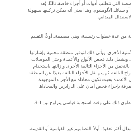
 التي تتطلب أدوات أو أجزاء خاصة. ثالثًا، يُعد
 سبائك الألومنيوم. وهذا يعني أنه يمكن تركيبها بسهولة
ستبدال الميداني.
 من عدة خطوات رئيسية، وهي مصممة.. أولاً، التقييم
منية الأخرى. ويأتي ذلك لتوفير منطقة محمية وإشارتها
فة. ويشمل ذلك فحص الألواح والأعمدة وحتى الموصلات
لتحقق من الأجزاء التالفة الأخرى وإزالتها باستخدام
التالفة. ثم يتم نقل الأجزاء التالفة بعيدًا عن المنطقة
 الأعمدة بحيث تكون محاذاة مع الأجزاء الموجودة.
رقة بإجراء فحص أمان على الدرابزين والمحاذاة.
تشير الحواجز المنفصلة إلى وقت استجابة قياسي يتراوح بين 1–3 ساعات لإغلاقها بغض النظر عن نوع الحواجز المنفصلة، حيث ينطوي ذلك على وقت استجابة قياسي يتراوح بين 1–3
ر تعقيدًا. أولاً: التصاميم غير القياسية أو القديمة.