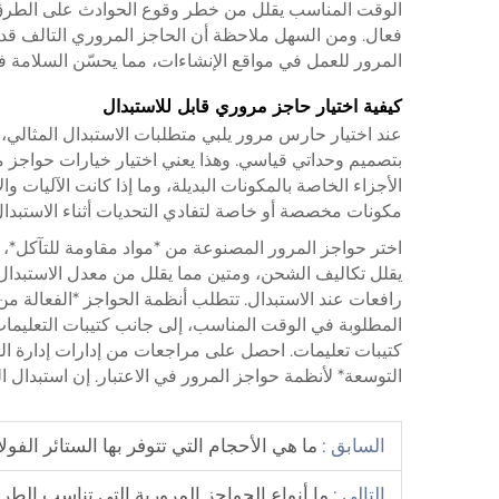
الوقت المناسب يقلل من خطر وقوع الحوادث على الطرق بشك
فعال. ومن السهل ملاحظة أن الحاجز المروري التالف قد 
المرور للعمل في مواقع الإنشاءات، مما يحسّن السلامة ف
كيفية اختيار حاجز مروري قابل للاستبدال
عند اختيار حارس مرور يلبي متطلبات الاستبدال المثالي، 
بتصميم وحداتي قياسي. وهذا يعني اختيار خيارات حواجز م
الأجزاء الخاصة بالمكونات البديلة، وما إذا كانت الآليات
مكونات مخصصة أو خاصة لتفادي التحديات أثناء الاستبدال. 
اختر حواجز المرور المصنوعة من *مواد مقاومة للتآكل*، م
يقلل تكاليف الشحن، ومتين مما يقلل من معدل الاستبدال
رافعات عند الاستبدال. تتطلب أنظمة الحواجز *الفعالة من
المطلوبة في الوقت المناسب، إلى جانب كتيبات التعليمات
كتيبات تعليمات. احصل على مراجعات من إدارات إدارة الطر
التوسعة* لأنظمة حواجز المرور في الاعتبار. إن استبدال 
السابق :
ما هي الأحجام التي تتوفر بها الستائر الفول
التالي :
ما أنواع الحواجز المرورية التي تناسب الط