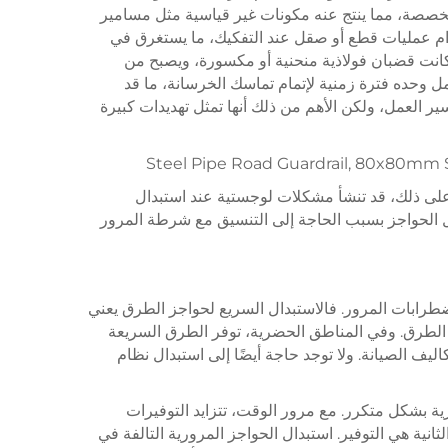
مخصصة، مما ينتج عنه مكونات غير قياسية مثل مسامير
خدام عمليات قطع أو صقل عند التفكيك، ما يستغرق في
ء كانت قضبان فولاذية منحنية أو مكسورة، ويصبح من
ل وحده فترة زمنية لإتمام تماسك الخرسانة، ما قد
سير العمل، ولكن الأهم من ذلك أنها تمثل تهديدات كبيرة
على ذلك، قد تنشأ مشكلات لوجستية عند استبدال
ال الحواجز بسبب الحاجة إلى التنسيق مع شرطة المرور
اضطرابات المرور. فالاستبدال السريع لحواجز الطرق يعني
ق الطرق. وفي المناطق الحضرية، توفر الطرق السريعة
يف الصيانة. ولا توجد حاجة أيضًا إلى استبدال نظام
 بشكل متكرر. مع مرور الوقت، تتزايد التوفيرات
ة هي التوفير. استبدال الحواجز المرورية التالفة في