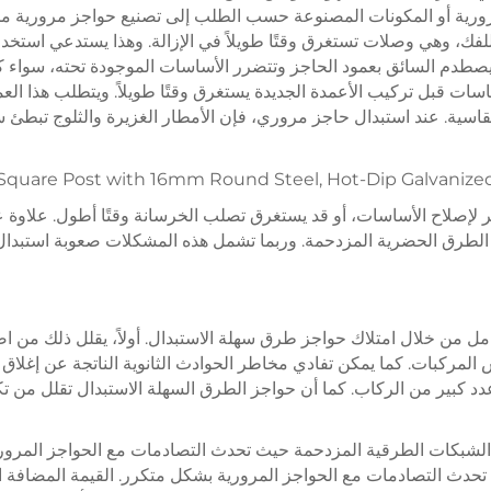
لمرورية أو المكونات المصنوعة حسب الطلب إلى تصنيع حواجز مرورية 
ة للفك، وهي وصلات تستغرق وقتًا طويلاً في الإزالة. وهذا يستدعي است
عندما يصطدم السائق بعمود الحاجز وتتضرر الأساسات الموجودة تحته، سوا
ات قبل تركيب الأعمدة الجديدة يستغرق وقتًا طويلاً. ويتطلب هذا العم
ة القاسية. عند استبدال حاجز مروري، فإن الأمطار الغزيرة والثلوج تبطئ 
 لإصلاح الأساسات، أو قد يستغرق تصلب الخرسانة وقتًا أطول. علاوة 
عات الطرق الحضرية المزدحمة. وربما تشمل هذه المشكلات صعوبة استبد
لكامل من خلال امتلاك حواجز طرق سهلة الاستبدال. أولاً، يقلل ذلك من 
 المركبات. كما يمكن تفادي مخاطر الحوادث الثانوية الناتجة عن إغلا
د كبير من الركاب. كما أن حواجز الطرق السهلة الاستبدال تقلل من تكال
الشبكات الطرقية المزدحمة حيث تحدث التصادمات مع الحواجز المرورية
 التصادمات مع الحواجز المرورية بشكل متكرر. القيمة المضافة الثاني