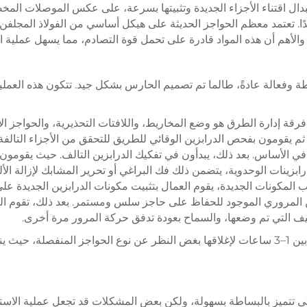
ال اقتناء الأجزاء الجديدة وتثبيتها بسرعة، على عكس الموصلات المخصصة
ًا. تعتمد معظم الحواجز الحديثة على هيكل أساسي من الفولاذ المجلفن أو
الأهم أن هذه المواد قادرة على تحمل قوة التصادم، مما يسهل عملية الا
 وفعالة عادةً، طالما تم تصميم الحارس بشكل جيد. تتكون هذه العملية
رقة إدارة الطرق هو وضع المخاريط، واللافتات التحذيرية، والحواجز الأ
 ثم يقومون بفحص الدرابزين الوقائي للطريق للتحقق من الأجزاء التال
 الأساس. بعد ذلك، يبدأون في تفكيك الدرابزين التالف. حيث يقومون با
ينات الوحدوية، يتضمن ذلك فك البراغي أو تحرير المشابك لإزالة الألواح 
 المكونات الجديدة، يقوم العمال بتثبيت مكونات الدرابزين الجديدة على
ن المروري الموجود للحفاظ على حاجز سلس ومستمر. بعد ذلك، تقوم الف
تنظيف التي تم وضعها، والسماح بعودة تدفق حركة المرور مرة أخرى.
تميز بالبساطة بسهولة، ولكن بعض المشكلات قد تجعل عملية الاستبدال أكث