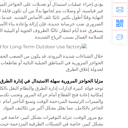
يؤدي إجراء عمليات استبدال أو تعديلات على الحواجز ا
غير قياسية، أو وصلات يتم لحامها بدلًا من أن تكون قابل
النهاية وقتًا أطول بكثير. ثانيًا: تلف الأساس الشديد. 
الضروري صب خرسانة جديدة، فإن إزالة وإعادة بناء الأساس
يستغرق عدة أيام انتظار. ثالثًا: الظروف الجوية أو البيئي
للسلامة العمال بسبب الرياح الشديدة.
خلال الشتاءات شديدة البرودة، قد يكون من الصعب الحفر
الحواجز المرورية في المناطق الجبلية النائية أو تقاط
لجدولة إغلاق الطرق.
مزايا الحواجز المرورية سهلة الاستبدال في إدارة الطرق
توجد فوائد كبيرة لإدارات إدارة الطرق والنظام النقل با
إمكانية إعادة فتح القطاع أمام حركة المرور وتجنب تكدس
والممرات الرئيسية المزدحمة الوقت وتمنع التأخير أمام عد
الحاجز بالكامل، مما يقلل بشكل أكبر من تكاليف المواد.
مع مرور الوقت، تتزايد التوفيرات بشكل كبير، خاصة في 
بشكل كبير، خاصة في الشبكات الطرقية المزدحمة حيث تحدث