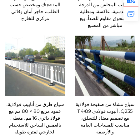
الصلب المجلفن من الدرجة
المцинك ومخصص حسب
الهندسية، عاكسة، ومطلية
الطلب، حاجز أمان وقائي
بمسحوق مقاوم للصدأ، بيع
مركزي للخارج
مباشر من المصنع
سياج مشاة من صفيحة فولاذية
سياج طرق من أنابيب فولاذية،
Q235، أنبوب فولاذي 114/89
عمود مربع 80 × 80 مم مع
مع تصميم مضاد للتسلق،
فولاذ دائري 16 مم، مغطى
مناسب للمساحات العامة
بالغمس الساخن للاستخدام
والأرصفة
الخارجي لفترة طويلة