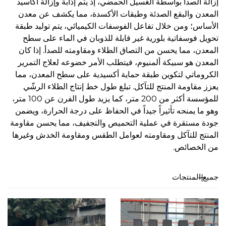
إزالة الصدأ بواسطة الغسيل الحمضي، إذ يتم إذابة وإزالة أكاسيد
المعدن والبقع الصدئة وطبقات الأكسدة، مما يكشف عن معدن
الأساس؛ ومن خلال تفاعل الفوسفات الكيميائي، يتم توليد طبقة
تحويل فوسفاتية بلورية غير قابلة للذوبان في الماء على سطح
المعدن، مما يحسن من التصاق الطلاء ومقاومته للصدأ. إذا كان
المعدن هو سبيكة ألمنيوم، فيتطلب الأمر خضوعه لعلاج التمرير
الكروماتي لتكوين طبقة حماية أكسيدية على سطح المعدن، مما
يعزز مقاومة المنتج للتآكل. تبلغ طول خط إنتاج الطلاء الرشّي
للمؤسسة أكثر من 200 متر، كما يزيد طول الفرن عن 100 متر،
وهو ما يمنحه تأثيراً جيداً في الحفاظ على درجة الحرارة، ويضمن
جودة مستقرة في عملية التحميص والتجفيف، مما يحسن مقاومة
المنتج للتآكل ومقاومته لعوامل الطقس ومقاومة الخدش وغيرها
من الخصائص.
جميع المنتجات