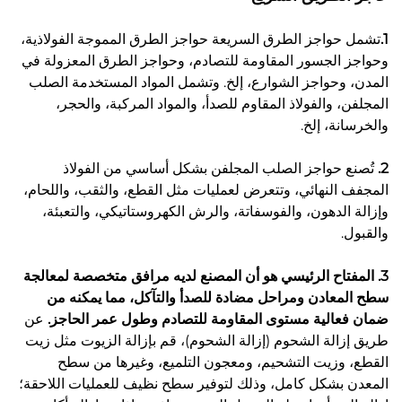
1.
تشمل حواجز الطرق السريعة حواجز الطرق المموجة الفولاذية،
وحواجز الجسور المقاومة للتصادم، وحواجز الطرق المعزولة في
المدن، وحواجز الشوارع، إلخ. وتشمل المواد المستخدمة الصلب
المجلفن، والفولاذ المقاوم للصدأ، والمواد المركبة، والحجر،
والخرسانة، إلخ.
2.
تُصنع حواجز الصلب المجلفن بشكل أساسي من الفولاذ
المجفف النهائي، وتتعرض لعمليات مثل القطع، والثقب، واللحام،
وإزالة الدهون، والفوسفاتة، والرش الكهروستاتيكي، والتعبئة،
والقبول.
3. المفتاح الرئيسي هو أن المصنع لديه مرافق متخصصة لمعالجة
سطح المعادن ومراحل مضادة للصدأ والتآكل، مما يمكنه من
ضمان فعالية مستوى المقاومة للتصادم وطول عمر الحاجز.
عن
طريق إزالة الشحوم (إزالة الشحوم)، قم بإزالة الزيوت مثل زيت
القطع، وزيت التشحيم، ومعجون التلميع، وغيرها من سطح
المعدن بشكل كامل، وذلك لتوفير سطح نظيف للعمليات اللاحقة؛