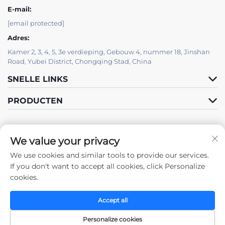
E-mail:
[email protected]
Adres:
Kamer 2, 3, 4, 5, 3e verdieping, Gebouw 4, nummer 18, Jinshan
Road, Yubei District, Chongqing Stad, China
SNELLE LINKS
PRODUCTEN
We value your privacy
We use cookies and similar tools to provide our services.
Volg ons
If you don't want to accept all cookies, click Personalize
cookies.
Accept all
Auteursrecht © 2025 door Chongqing Zhengda Staalconstructies Co.,
Ltd. -
Privacybeleid
Personalize cookies