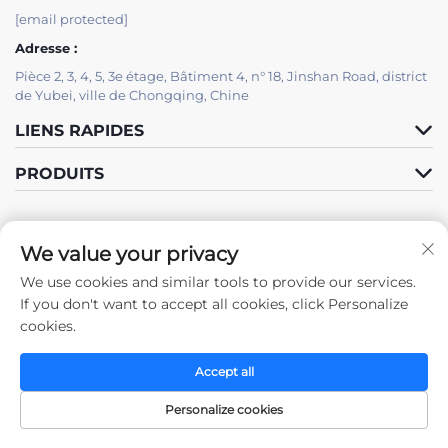
[email protected]
Adresse :
Pièce 2, 3, 4, 5, 3e étage, Bâtiment 4, n° 18, Jinshan Road, district
de Yubei, ville de Chongqing, Chine
LIENS RAPIDES
PRODUITS
We value your privacy
We use cookies and similar tools to provide our services.
Suivez-nous
If you don't want to accept all cookies, click Personalize
cookies.
Accept all
Droits d'auteur © 2025 par Chongqing Zhengda Steel Structure Co.,
Ltd. -
Politique de confidentialité
Personalize cookies
Page D'Accueil
Produits
Nous contacter
HAUT