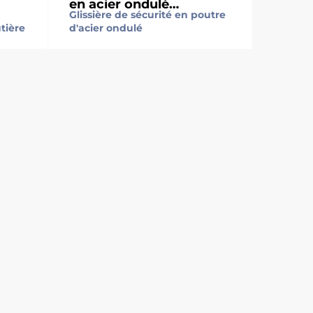
en acier ondulé
Glissière de sécurité en poutre
galvanisé à chaud,
tière
d'acier ondulé
longueur 4320 mm,
certifiée ASTM A123
on
pour la sécurité sur
ler
autoroutes et ponts