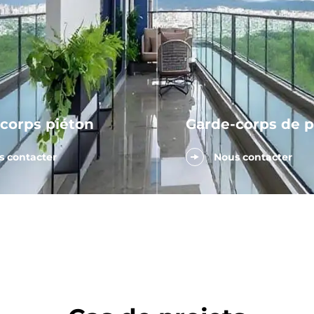
corps piéton
Garde-corps de 
 contacter
Nous contacter