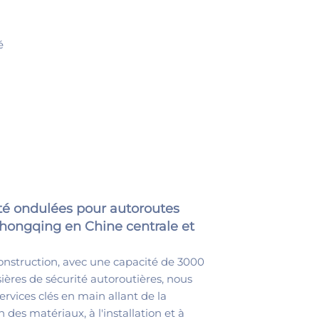
é
ité ondulées pour autoroutes
dentiels de Longhu sont
té ondulée pour une ligne
 pour mur de bâtiment Vanke,
 et garde-corps de balcon pour
aine, barrière d'isolation,
à onde pour Libéria, Soudan du
Yunnan en Chine centrale et
rps de clôture et de garde-
ité ondulées pour autoroutes
'autoroute de Chongqing en
pour balcon
dentiels de China Resources
on
Chongqing en Chine centrale et
construction, avec une capacité de 3000
sières de sécurité autoroutières, nous
services clés en main allant de la
 des matériaux, à l'installation et à