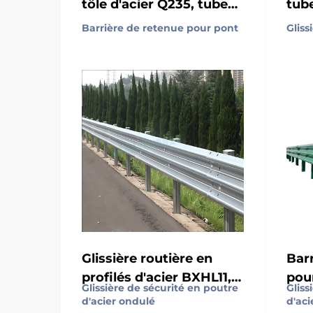
tôle d'acier Q235, tube
tube
d'acier 114/89,
car
Barrière de retenue pour pont
Gliss
conception anti-
aci
grimpante, idéale pour
gal
espaces publics et
usa
trottoirs
Glissière routière en
Barr
profilés d'acier BXHL11,
pou
Glissière de sécurité en poutre
Gliss
barrière de sécurité
acie
d'acier ondulé
d'aci