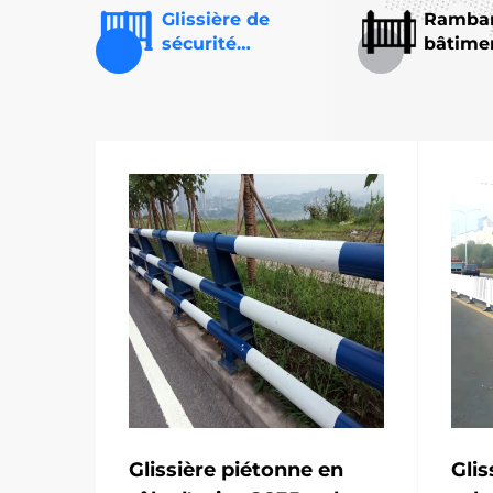
Glissière de
Rambar
sécurité
bâtime
autoroutière
Glissière piétonne en
Glis