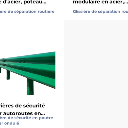
 d'acier, poteau
modulaire en acier,
ré 80x80 mm avec
poteau 80 * 80, 75
ière de séparation routière
Glissière de séparation rou
er rond de 16 mm,
écrans anti-
vanisé à chaud pour
éblouissement avec
ge extérieur durable
système de connexi
rapide, facile à instal
et à déplacer
ières de sécurité
r autoroutes en
ière de sécurité en poutre
r galvanisé à chaud,
er ondulé