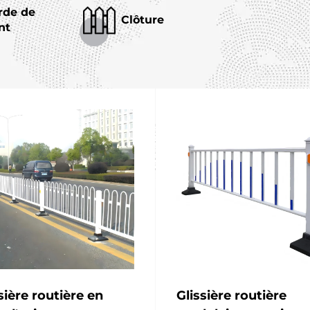
de de
Clôture
nt
sière routière en
Glissière routière