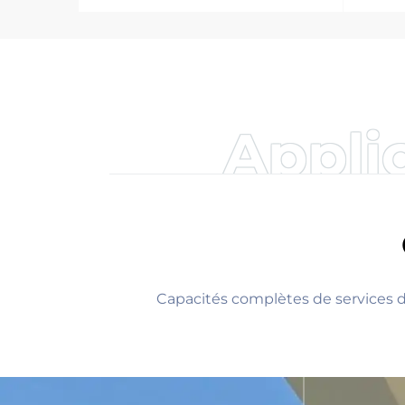
pour extérieur avec
barr
matériau plastique
pou
trai
fabr
Applic
Capacités complètes de services de