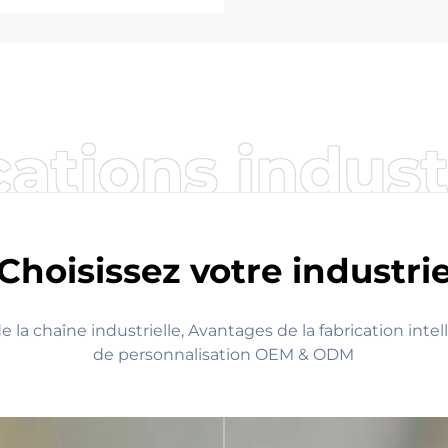
ières de retenue
r chaussées,
tement de surface,
iquées en acier
ations indust
Choisissez votre industri
 la chaîne industrielle, Avantages de la fabrication intel
de personnalisation OEM & ODM