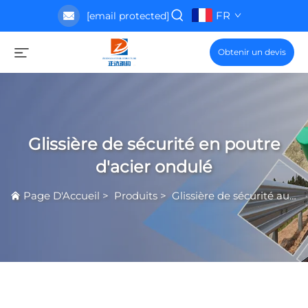
FR
[email protected]
Obtenir un devis
Glissière de sécurité en poutre
d'acier ondulé
Page D'Accueil
>
Produits
>
Glissière de sécurité autoroutière