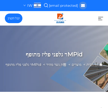
IW
[email protected]
קבל תקציב
MPidר גלפני פליז מתופף
דף הבית
>
מוצרים
>
휀ת גשר מהיר
>
MPidר גלפני פליז מתופף