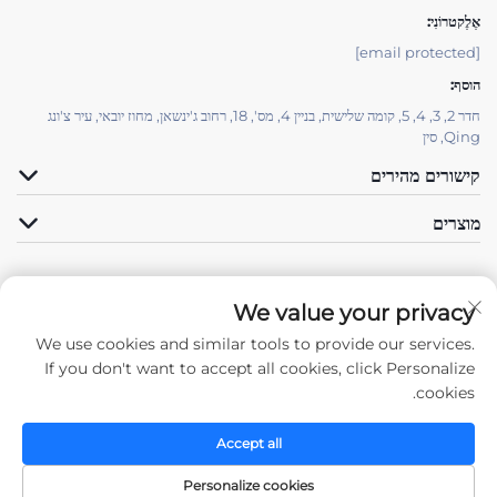
אֶלֶקטרוֹנִי:
[email protected]
הוסף:
חדר 2, 3, 4, 5, קומה שלישית, בניין 4, מס', 18, רחוב ג'ינשאן, מחוז יובאי, עיר צ'ונג
Qing, סין
קישורים מהירים
מוצרים
We value your privacy
We use cookies and similar tools to provide our services.
עקב אחרינו
If you don't want to accept all cookies, click Personalize
cookies.
Accept all
כל הזכויות שמורות © 2025 על ידי חברת צ'ונג Qing ז'נגדה למבנים מפליז סלעי, בעמ -
מדיניותICY
Personalize cookies