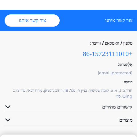
צור קשר איתנו
צור קשר איתנו
טלפון / וואטסאפ / ווייבח:
+86-15723111010
אֶלֶקטרוֹנִי:
[email protected]
הוסף:
חדר 2, 3, 4, 5, קומה שלישית, בניין 4, מס', 18, רחוב ג'ינשאן, מחוז יובאי, עיר צ'ונג
Qing, סין
קישורים מהירים
מוצרים