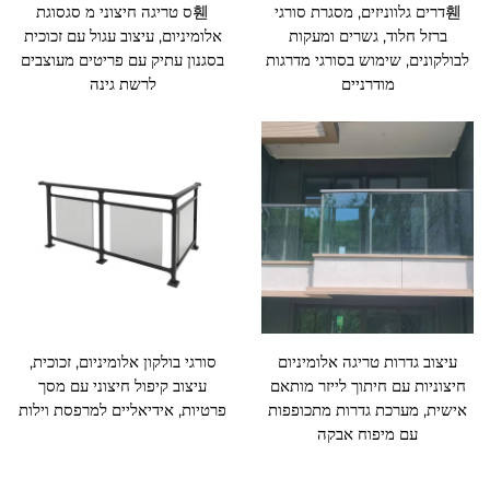
휀דרים גלווניזים, מסגרת סורגי
휀ס טריגה חיצוני מ סגסוגת
ברזל חלוד, גשרים ומעקות
אלומיניום, עיצוב עגול עם זכוכית
לבולקונים, שימוש בסורגי מדרגות
בסגנון עתיק עם פריטים מעוצבים
מודרניים
לרשת גינה
עיצוב גדרות טריגה אלומיניום
סורגי בולקון אלומיניום, זכוכית,
חיצוניות עם חיתוך לייזר מותאם
עיצוב קיפול חיצוני עם מסך
אישית, מערכת גדרות מתכופפות
פרטיות, אידיאליים למרפסת וילות
עם מיפוח אבקה