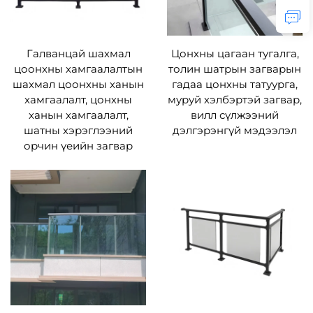
Галванцай шахмал
Цонхны цагаан тугалга,
цоонхны хамгаалалтын
толин шатрын загварын
шахмал цоонхны ханын
гадаа цонхны татуурга,
хамгаалалт, цонхны
муруй хэлбэртэй загвар,
ханын хамгаалалт,
вилл сүлжээний
шатны хэрэглээний
дэлгэрэнгүй мэдээлэл
орчин үеийн загвар