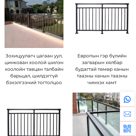
Зохицуулагч цагаан уул,
Европын гэр бүлийн
цинкован хоолой шилэн
загварын хялбар
хоолойн тавцан талбайн
будагтай төмөр ханын
барьцал, шилдэггүй
таазны ханын таазны
бэхэлгээний тогтолцоо
чимхэх хамт