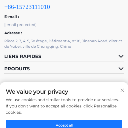
+86-15723111010
E-mail :
[email protected]
Adresse :
Pièce 2, 3, 4, 5, 3e étage, Bâtiment 4, n° 18, Jinshan Road, district
de Yubei, ville de Chongqing, Chine
LIENS RAPIDES
PRODUITS
We value your privacy
We use cookies and similar tools to provide our services.
Suivez-nous
If you don't want to accept all cookies, click Personalize
cookies.
Accept all
Droits d'auteur © 2025 par Chongqing Zhengda Steel Structure Co.,