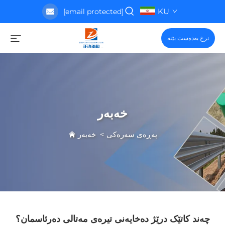
KU
[email protected]
نرخ بەدەست بێنە
خەبەر
پەڕەی سەرەکی
>
خەبەر
چەند کاتێک درێژ دەخایەنی تیرەی مەتالی دەرئاسمان؟