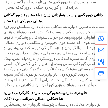
سەرمایە دەنێن بۆ دوورگەى متالى تایبەت، لە چاکسازیە زۆر
بارانەکان و گۆڕینەوە جێگەی دوورگەکە دەخرن.
دانانى دوورگەى ڕاست هەلیدانى زیان دواخستن بۆ دوورگەكانى
متالى دەرەکی دواخستن.
تەنانەت باشترین دیوارە شاخەکانی مەتالی دەرئاسمانیش زۆر زود
لە کار دەچن ئەگەر دروست نەکرابێت. ئەمە دەتوانێت هێزی
ناهاوبار، کۆبوونەوەی ئاو حوالی ستونەکان و پشتگیری ناکۆفا
بخاتە هۆی، کە دەبێتە هۆی بچووەوە و شکاندنی دیواری مەتالی
زۆر زود. لە مێتالگواردڕێلز، ئێمە گرنگی دروستکردنی پیشەیی بۆ
دیوارە شاخەکانی مەتالی دەرئاسمانی دادەنێین و دڵنیای دەکەین
لەوەی گامە سەرەکییەکانی دروستکردن بەردەوام دەبن، وەک
گورخاندنی گورکانی ستون بەندە (بە شێوەیەکی گشتی ١/٣ ئاستی
ستون)، بەستنی ستونەکان بە کۆنکرێت و لاوازکردنی دیوارەکە بۆ
ئەوەی کۆبوونەوەی ئاو بپارێزێت. بۆ نمونە، ئەگەر ستونە
مەتالییەکان بە بەند نەکرابێت، دەتوانن لە کاتی بادی شاخوباشدا
جوڵێن. ئەمە دەتوانێت هۆی کوژاندن یان شکاندنی دیوار بکات.
چاودێری بەرەوپێشچووکردنی ماوەی کارکردنی دیوارە
شاخەکانی مەتالی دەرئاسمانی دەکات
بۆ دیواری مەتالی دەرئاسمان، پێویستە کاروباری بەردەمەنگرتن