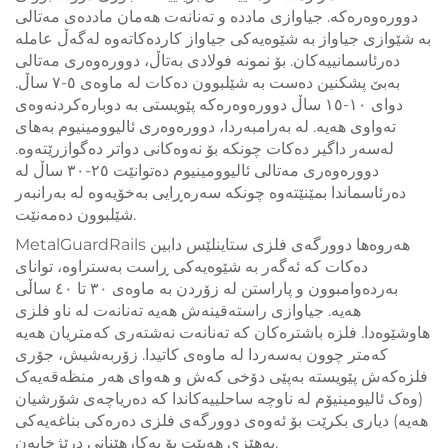
دوورەوەرەکە. جیاوازی ماددە و تەنانەت هەمان ماددەی مەتالی
بە شێوازی جیاواز بە شێوەیەکی جیاواز کاردەکاتەوە لەگەڵ عاملە
دەرئاسمانییەکان. بۆ نمونە فولادی بەتاڵ، دوورەوەری مەتالی
بەبێ پشکنین دەست بە شێلبوون دەکات لە ماوەی ٥-٧ ساڵ.
دوای ١٠-١٥ ساڵ دوورەوەرەکە پێویستی بە دوبارەکردنەوەی
تەواوی هەیە. لە بەرامبەردا، دوورەوەری ئالیوومینیوم بەهای
لەسەر داگیر دەکات چونکە بۆ نەوەکانی دواتر دەگوازرێتەوە.
دوورەوەری مەتالی ئالیوومینیوم دەتوانێت ٢٥-٣٠ ساڵ لە
دەرئاسماندا بمێنێتەوە چونکە سەرەڕایی بەخۆیەوە لە بەرانبەر
شێلبوون دەمەنێت.
MetalGuardRails هەروەها دوورگەی فلزی ستاینلێس دابین
دەکات کە ئەگەر بە شێوەیەکی ڕاست بەستراوە، توانای
بەردەوامبوون و پاراستن لە زۆردن بە ماوەی ٣٠ تا ٤٠ ساڵی
هەیە. جیاوازی راستەقینەش هەیە تەنانەت لە ناو فلزی
هاوشێوەدا. فلزە باشترەکان کە تەنانەت نەشتەری کەمتریان هەیە
کەمتر چوون بەسەردا لە ماوەی کاتیدا. زۆربەشیش، جۆری
فلزەکەش پێویستە بەپێی دۆخی کەش و هەوای هەر منظەقەیەک
(وەک ئالیومینیۆم لە ناوچە ساحلییەکاندا کە دەریاچەی شۆرشیان
هەیە) دیاری بکرێت بۆ ئەوەی دوورگەی فلزی دەرەکی بناغەیەکی
بەهێزی هەبێت بۆ بەکارهێنانی درێژخایەن.