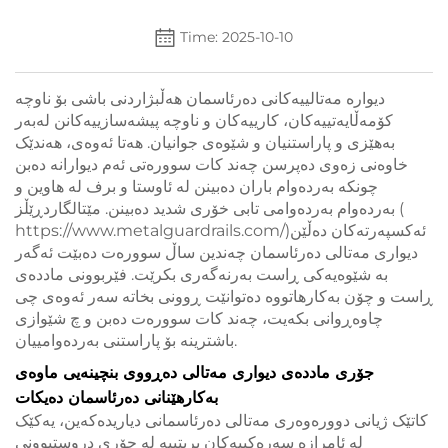
Time: 2025-10-10
دیوارە مەتالییەکانی دەرئاسمان هەڵبژاردنی باشی بۆ ناوچە
کۆمەڵایەتییەکان، کارییەکان و ناوچە پیشەسازییەکانن لەبەر
بەهێزی و پاراستنیان و شێوەی جوانیان. هەتا ئەوەی، هەندێک
خاوەنی زەوی دەپرسن چەند کات سوورەتی ئەم دیوارانە دەبن
چونکە بەردەوام باران دەبینن لە ئاوستا و برف لە ھاوین و
بەردەوام بەردەوامی تابی خۆری شدید دەبینن. مێتالگاردڕێڵز (
ئەکسپەرتەکان دەڵێن
https://www.metalguardrails.com/)
دیواری مەتالی دەرئاسمان چەندین ساڵ سوورەت دەبێت ئەگەر
بە شێوەیەکی ڕاست بەرنەگەری بکرێت. فێربوونی ماددەی
ڕاست و چۆن بەکارهاتووە دەتوانێت ڕوونی بخاتە سەر ئەوەی چی
چاوەڕوانی بکەیت، چەند کات سوورەت دەبن و چ شێوازی
باشترینە بۆ پاراستنی بەردەوامییان.
جۆری ماددەی دیواری مەتالی دەڕووی بنچینەیی ماوەی
بەکارهێنانی دەرئاسمان دەیکات
کاتێک ژیانی دوورەوەری مەتالی دەرئاسمانی دیاریدەکەین، یەکێک
لە ئامرازە سەرەکییەکان بریتییە لە جۆری دروستبوونی