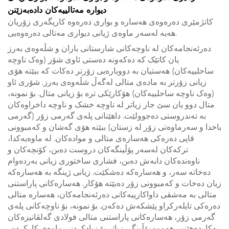
دیوارە مەتالییەکان دادەبەزێنن
کاتژمێری دەرەوەی هەسارە و بواری دەرەوە کاریگەری زۆریان
هەیە لەسەر ماوەی ژیانی دیواری مەتالی دەرەوەیی.
دەرئەنجامەکان لە ناوچەکانی شارستانی باران و شڵەوەی بەرز
یان کاتێک کە دەکەونە دەستی ئاوی شۆر (وەک ناوچە
ساحلییەکان) هەستیان بە دووبارەیی زۆرتر دەکات کە ببێتە هۆی
زیانی زۆرتر بە مادەی متالی لەگەڵ شڵەوەی بەرز. شۆری ئاو
(وەک ناوچە ساحلییەکان) هۆکارێکی ترە بۆ زیانی متال. بۆ نمونە،
متال دوو یان سێ جار زیاتر لە ناوچە خشک و ناوچە داخراوەکان
بە تەندروستی دەجوولێت. داهێنانی پلەی گەرمی زۆر (گەرمی
باخدا و سەرماوەتی زۆر لە زستان) ببێتە هۆی گەشان و کەمبوونی
قاپی دەرەکی هەسارەی متالی و موادەکان. لە ماوەیەکدا،
ترکەکان لەسەر پۆڵینگەکان دروست دەبن، کۆنچەکان و
ناوەندەکان دابەش دەبن، فشاری ساختوری زیانی بەردەوام
دەخاتە سەر، و هەسارەکە دەشکێت. زیانی ژینگە بە هەسارەکە
زیان دەخات و کەمبوونی زۆر دەبێتە هۆکار. هەسارەکانی پاراستنی
متالی بە مەشقی داواکارییەکانی دەرئەنجامەکان، هەسارە متالی
دەرەکی تایلەرکراو پێشکەش دەکەن. بۆ نمونە، بۆ ناوچەکانی پلەی
گەرمی زۆر، هەسارەکانی پاراستنی متالی فولادی گەلڤانیزەکان
بەکاردەهێنن، هەموو پۆڵینگی زیاتر بۆ زیادکردنی ماوەی کارکردن.