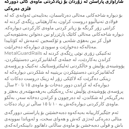
شاراوازی پاراستن لە زۆردان بۆ زیادکردنی ماوەی کاتی دوورگە
فلزی دەرەکی
بۆ دیوارە شاخەکانی مەتالی دەرئاسمان، بەتایبەتی ئەوانەی کە لە
فولادی تەنیاڵبوو دروست کراون، بەکارهێنانی ڕێگەی کردنە لە
کزانتی زۆر گرنگە بۆ زیاتر کردنی ماوەی کارکردنی دیوارەکە.
دیوارە شاخەکانی مەتالی کاتێک پارێزراو نین دەتوانن بەشێوەیەکی
قوڵ کز ببن بەهۆی شلەیی و ئۆکسجین. ئەمەش لە کۆتاییدا
مەتالەکە دەخوازێت و سوودی دیوارەکە دەخرابێت.
MetalGuardRails تەکنیکی زۆری نوێی ڕێگەی کردنە لە
کزاندن بەکاردێت، لە جملەی گەلڤانیزکردنی دەستپێکردن،
پۆوشینەی پۆڵیش و خاڵکردنی ئەلیکترۆستاتیک. تەکنیک و پرۆسەی
گەلڤانیزکردنی دەستپێکردن بریتییە لە شلکردنی دیوارەکە لە
زینکی دەگرێت کە لاکێکی زۆر لە زینک دروست دەکات کە
دیوارەکە لە کزاندن دوور دەخات بۆ ماوەی ١٥ تا ٢٠ ساڵ.
پرۆسەی پۆوشینەی پۆڵیش نەک ڕەنگێکی بەرهەمهێنەری بەهێز و
بەرگریکەر لە شکاندن، لە دەرچوون و کزاندن دەخاتە سەر، بەڵکو
ماوەی کارکردنی دیوارەکەش بە ١٠ تا ١٥ ساڵی تر زیاد دەکات.
ئەم جێگیرکارییانە بەیەکەوە دەبەخشێنن بۆ پاراستنی دوورگەی
متالی دەرەکی لەدژی کەش و هەواى سخت، و لەوپاتدا نموونەى
باش و قوڵى دەبەخشن بۆ ماوەى ساڵانى داهاتوو. دابینکەرانەکەی