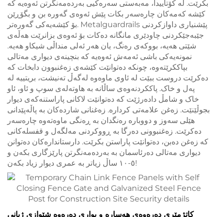
بکرێت. لە کۆتاییدا، مەبەستی سەرەکیی بەردەمەنگرتن ئەوەیە کە
کێشە کەمەکان چارەسەر بکات پێش ئەوەی گەورە بن و بگۆڕێن
بۆ کێشەیەکی گەورەتر. Metalguardrails پێشنیاری داوازکردنی
جێبەجێکردنی چاودێری مانگانە دەکات بۆ ئەوەی بزانرێت هەڵەی
شێتی هەیە، بووکەی رەنگ، یان هەر ئەلی منداڵی شیکاو هەیە.
نمونەیەکی باشی ئەمەش ئەوەیە کە بنچینەی دیواری مەتالی
بپاککرێتەوە، چونکە دەتوانێت کێشەی زەغنبوون دابخات کە
دەکرێت دروست ببێت لە ئاوی ماوەوە لەگەڵ تەنیشت، بریتییە لە
پەل و خاک. پاککردنەوەی ساڵانە بە هاوتەلەی سوپ و ئاو، ئاو
خاک و شامڵ دادەرژێت کە دەتوانێت لاکانی پاراستنەکەی دیوار
بجوڵێنێت. زەغن علامەتی کردارە. زەغنانی شاردەکان بە پاڵەپێدانی
هێلی سەوز و دووبارە رەنگدان بە ڕەنگی ماوەتەوە چارەسەر
دەکرێت. زەغنبوونی دەرگا بە ڕووکردنی مەلگەل و قفسلەکانی
کە زەغن دەبن، دەتوانێت پاراستن بکرێت. دارستاندارەکان دەتوانن
دیواری مەتالی دەرئاسمان بە بەردەمەنگرتن پارێزگاری بکەن و
٥-١٠ ساڵ زیاتر بە عمری دیوار زیاد بکەن!
کاتژمێری دەرەوەی هەسارە و بواری دەرەوە شێوازی ژیانی