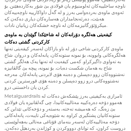
ناوچە ساحلییەکان ئەلومنیۆم یان فولادی بێ شۆر بەکاردەهێنن. بۆ
ئەوەی ماوەی بەردەوامی بەرز و لە گەڵ داواکارییە ناوچەییەکان
هەبێت، دەرئەنجامداران هەسارەکان دیاری دەکەن کە
میکرۆئۆرگانیزمەکان لە ناوچە خشکەکان زیانیان نادات.
کیفەیتی هەلگرە دۆرانەکان لە شاخێکدا گوێدان بە ماوەی
کارکردنی گشتی دەکات
ماوەی کارکردنی شاخی دۆر لە ناو بازاکان لەسەر کیفەیتی تەنها
هەلگرەکانی وابوونه، بۆ نمونە ستونەکان، پانەلەکان و دروان. شاخ
بە تەواوی داگیرکراو. کەمی کیفەیت لە تەنها یەک هەلگر گشتی
شاخ بە هەمان شکست دەبات. بۆ نمونە، پیچە بێ گالڤانیزە
نەشتووەکان زوو دەپسلن و دەبنە هۆی لابردنی پانەلەکان. مەرجە
نەشتووەکانی درو زوو دەپسلن و دەبنە هۆی قورسترین کردنی
کردن یان داخستنی درو.
Metalguardrails ئامرازی بەکیفیتی بەرز پێشکەش دەکات لە
هەموو دۆخە دەرەکییە مەتالییەکانیدا، چی گەلڤانیزە یان فولادی
بێ زەنگ، کە هەمیشە تەختە، بەستەر و دۆخەکانی تێدابن کە
ستونەکانیان پشتگیری کراوە. بە شێوەیەکی تایبەت، پانەلەکانی
دۆخە مەتالییەکان لەسەر بنەماى قۆناغی مەتالی بەهەڵوێستی
دروست کراون، کە توانای دوووکردن و کوژاندن بەردهێڵ دەکەن،