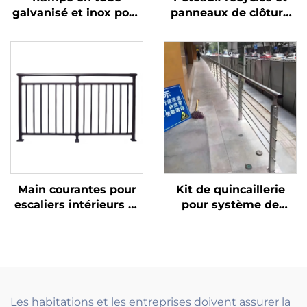
galvanisé et inox pour
panneaux de clôture
balustrade de balcon
en plastique avec
et main courante
portail métallique
d'escalier, aspect
pour jardin écologique,
moderne
solution de clôture
durable
Main courantes pour
Kit de quincaillerie
escaliers intérieurs et
pour système de
design simple de
garde-corps en câble
rampe en fer forgé
d'acier inoxydable
avec grille décorative
extérieur, pour
pour maisons de style
terrasse, escalier et
européen
balcon, avec poteaux
tendeurs
Les habitations et les entreprises doivent assurer la