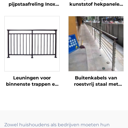
pijpstaafreling Inox
kunststof hekpanelen
leuning voor
met metalen hekpoort
balkonrelingen en
voor ecologische tuin,
leuningen
duurzame
traptoepassing
hekoplossing
modern
Leuningen voor
Buitenkabels van
binnenste trappen en
roestvrij staal met
eenvoudige
trapleuningssysteem
smeedijzeren
voor terras, balkon en
trapleuningen met
trappen met spanners
decoratieve tralies
en palen
voor Europese stijl
woningen
Zowel huishoudens als bedrijven moeten hun