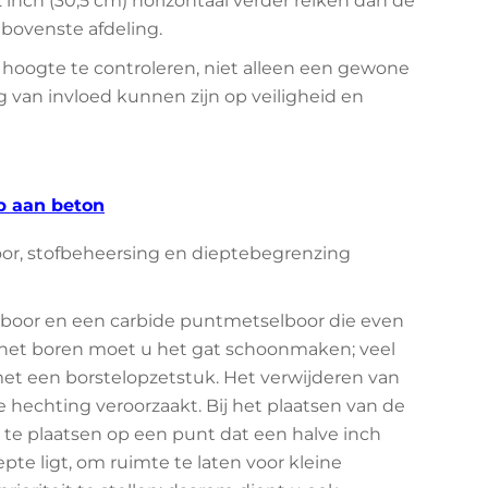
inch (30,5 cm) horizontaal verder reiken dan de
 bovenste afdeling.
hoogte te controleren, niet alleen een gewone
ing van invloed kunnen zijn op veiligheid en
p aan beton
r, stofbeheersing en dieptebegrenzing
rboor en een carbide puntmetselboor die even
Na het boren moet u het gat schoonmaken; veel
et een borstelopzetstuk. Het verwijderen van
te hechting veroorzaakt. Bij het plaatsen van de
 te plaatsen op een punt dat een halve inch
te ligt, om ruimte te laten voor kleine