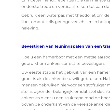
Er moeten handgrepen zijn die ten minste 12 
onderste trede en verticaal reiken tot aan de
Gebruik een waterpas met theodoliet om de 
libel, omdat zelfs geringe verschillen in hell
naleving.
Bevestigen van leuningspalen van een tra
Hoe u een hamerboor met een metselaarsboo
gebruikt om ankers correct te bevestigen.
Uw eerste stap is het gebruik van een hame
groot is als de anker die u wilt gebruiken. 
mensen gebruiken hiervoor een stofzuiger m
stof is bijzonder belangrijk, omdat stof slech
ankertjes dient u een stuk tape rond de boor
boven de onderkant van de vereiste ankerdiep