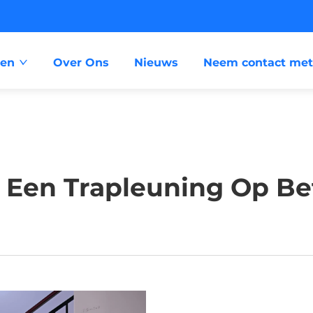
ten
Over Ons
Nieuws
Neem contact met
 U Een Trapleuning Op B