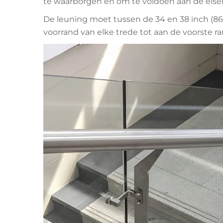
te waarborgen en om te voldoen aan de eisen 
De leuning moet tussen de 34 en 38 inch (86
voorrand van elke trede tot aan de voorste ra