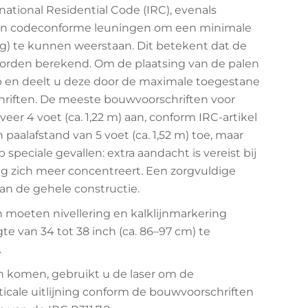
national Residential Code (IRC), evenals
 aan codeconforme leuningen om een minimale
 kg) te kunnen weerstaan. Dit betekent dat de
orden berekend. Om de plaatsing van de palen
op en deelt u deze door de maximale toegestane
hriften. De meeste bouwvoorschriften voor
r 4 voet (ca. 1,22 m) aan, conform IRC-artikel
paalafstand van 5 voet (ca. 1,52 m) toe, maar
speciale gevallen: extra aandacht is vereist bij
g zich meer concentreert. Een zorgvuldige
van de gehele constructie.
 moeten nivellering en kalklijnmarkering
 van 34 tot 38 inch (ca. 86–97 cm) te
.
 komen, gebruikt u de laser om de
cale uitlijning conform de bouwvoorschriften