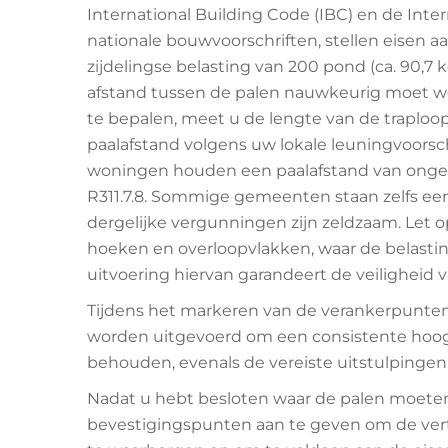
International Building Code (IBC) en de Inter
nationale bouwvoorschriften, stellen eisen
zijdelingse belasting van 200 pond (ca. 90,7
afstand tussen de palen nauwkeurig moet w
te bepalen, meet u de lengte van de traplo
paalafstand volgens uw lokale leuningvoorsc
woningen houden een paalafstand van ongevee
R311.7.8. Sommige gemeenten staan zelfs een 
dergelijke vergunningen zijn zeldzaam. Let op 
hoeken en overloopvlakken, waar de belastin
uitvoering hiervan garandeert de veiligheid 
Tijdens het markeren van de verankerpunten
worden uitgevoerd om een consistente hoogte
behouden, evenals de vereiste uitstulpingen
Nadat u hebt besloten waar de palen moeten
bevestigingspunten aan te geven om de verti