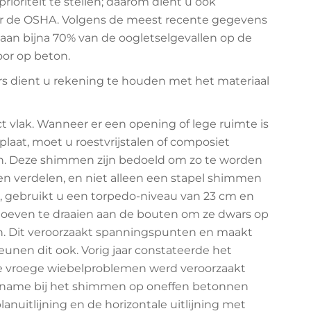
prioriteit te stellen; daarom dient u ook
or de OSHA. Volgens de meest recente gegevens
staan bijna 70% van de oogletselgevallen op de
or op beton.
rs dient u rekening te houden met het materiaal
t vlak. Wanneer er een opening of lege ruimte is
plaat, moet u roestvrijstalen of composiet
 Deze shimmen zijn bedoeld om zo te worden
n verdelen, en niet alleen een stapel shimmen
, gebruikt u een torpedo-niveau van 23 cm en
et hoeven te draaien aan de bouten om ze dwars op
ken. Dit veroorzaakt spanningspunten en maakt
eunen dit ook. Vorig jaar constateerde het
 de vroege wiebelproblemen werd veroorzaakt
t name bij het shimmen op oneffen betonnen
planuitlijning en de horizontale uitlijning met