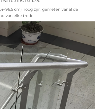
van de IRC R311.7.8:
,4–96,5 cm) hoog zijn, gemeten vanaf de
nd van elke trede.