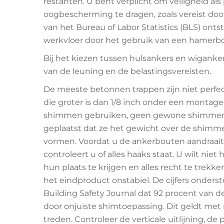
restanten. U bent verplicht om veiligheid als 
oogbescherming te dragen, zoals vereist do
van het Bureau of Labor Statistics (BLS) ont
werkvloer door het gebruik van een hamerbo
Bij het kiezen tussen hulsankers en wiganke
van de leuning en de belastingsvereisten.
De meeste betonnen trappen zijn niet perfec
die groter is dan 1/8 inch onder een montage
shimmen gebruiken, geen gewone shimmen.
geplaatst dat ze het gewicht over de shimme
vormen. Voordat u de ankerbouten aandraait
controleert u of alles haaks staat. U wilt ni
hun plaats te krijgen en alles recht te trek
het eindproduct onstabiel. De cijfers onderst
Building Safety Journal dat 92 procent van
door onjuiste shimtoepassing. Dit geldt me
treden. Controleer de verticale uitlijning, de 