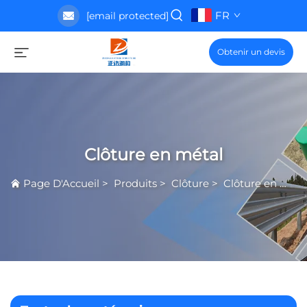
FR
[email protected]
Obtenir un devis
Clôture en métal
Page D'Accueil
>
Produits
>
Clôture
>
Clôture en métal