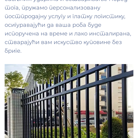
тога, пружамо персонализовану
постпродајну услугу и глатку логистику,
осигуравајући да ваша роба буде
испоручена на време и лако инсталирана,
стварајући вам искуство куповине без
бриге.