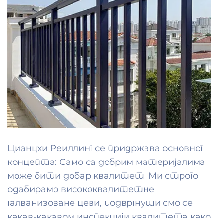
Цианцхи Реиллинг се придржава основног
концепта: Само са добрим материјалима
може бити добар квалитет. Ми строго
одабирамо висококвалитетне
галванизоване цеви, подвргнути смо се
какав-какавом инспекцији квалитета како