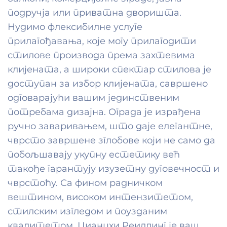
подручја или приватна дворишта.
Нудимо флексибилне услуге
прилагођавања, које могу прилагодити
стилове производа према захтевима
клијената, а широки спектар стилова је
доступан за избор клијената, савршено
одговарајући вашим јединственим
потребама дизајна. Ограда је израђена
ручно заваривањем, што даје елегантне,
чврсто завршене зглобове који не само да
побољшавају укупну естетику већ
такође гарантују изузетну дуговечност и
чврстоћу. Са фином радничком
вештином, високом интензитетом,
стилским изгледом и поузданим
квалитетом, Цианцхи Реиллинг је ваш