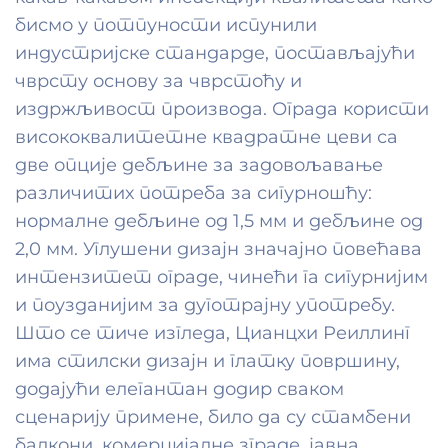
бисмо у потпуности испунили
индустријске стандарде, постављајући
чврсту основу за чврстоћу и
издржљивост производа. Ограда користи
висококвалитетне квадратне цеви са
две опције дебљине за задовољавање
различитих потреба за сигурношћу:
нормалне дебљине од 1,5 мм и дебљине од
2,0 мм. Углушени дизајн значајно повећава
интензитет ограде, чинећи га сигурнијим
и поузданијим за дуготрајну употребу.
Што се тиче изгледа, Цианцхи Реиллинг
има стилски дизајн и глатку површину,
додајући елегантан додир сваком
сценарију примене, било да су стамбени
балкони, комерцијалне зграде, јавна