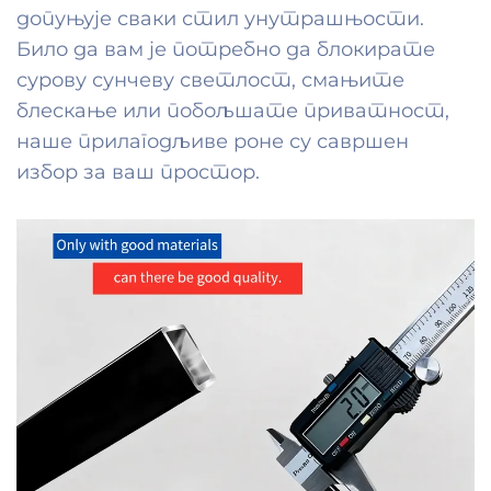
допуњује сваки стил унутрашњости.
Било да вам је потребно да блокирате
сурову сунчеву светлост, смањите
блескање или побољшате приватност,
наше прилагодљиве роне су савршен
избор за ваш простор.