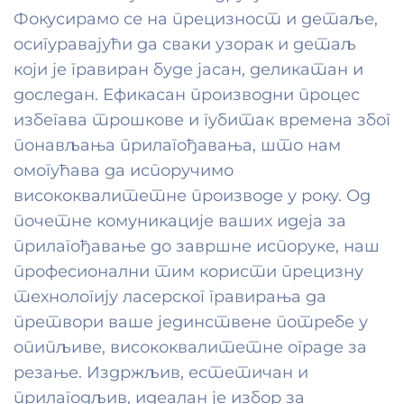
Фокусирамо се на прецизност и детаље,
осигуравајући да сваки узорак и детаљ
који је гравиран буде јасан, деликатан и
доследан. Ефикасан производни процес
избегава трошкове и губитак времена због
понављања прилагођавања, што нам
омогућава да испоручимо
висококвалитетне производе у року. Од
почетне комуникације ваших идеја за
прилагођавање до завршне испоруке, наш
професионални тим користи прецизну
технологију ласерског гравирања да
претвори ваше јединствене потребе у
опипљиве, висококвалитетне ограде за
резање. Издржљив, естетичан и
прилагодљив, идеалан је избор за