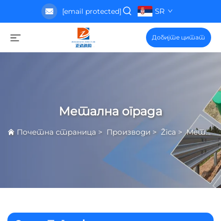
SR
[email protected]
Добијте цитат
Метална ограда
Почетна страница
>
Производи
>
Žica
>
Метална ограда