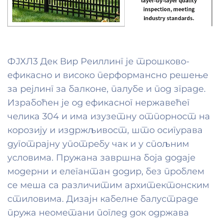
ФЈХЛ3 Дек Вир Реиллинг је трошково-
ефикасно и високо перформансно решење
за рејлинг за балконе, палубе и под зграде.
Израбоћен је од ефикасног нержавећег
челика 304 и има изузетну отпорност на
корозију и издржљивост, што осигурава
дуготрајну употребу чак и у спољним
условима. Пружана завршна боја додаје
модерни и елегантан додир, без проблем
се меша са различитим архитектонским
стиловима. Дизајн кабелне балустраде
пружа неометани поглед док одржава