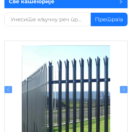
Све категорије
Претрага