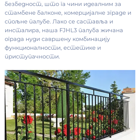
безбедност, што га чини идеалним за
стамбене балконе, комерцијалне зграде и
спољне палубе. Лако се саставља и
инсталира, наша FJHL3 палуба жичана
ограда нуди савршену комбинацију
функционалности, естетике и
приступачности.