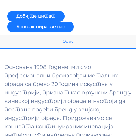
Добијте цитат
Контактирајте нас
Опис
Основана 1998. године, ми смо
професионални произвођач металних
ограда са преко 20 година искуства у
индустрији, признат као врхунски бренд у
кинеској индустрији ограда и настоји да
постане водећи бренд у азијској
индустрији ограда. Придржавамо се
концепта континуираних иновација,
интегришући напредну производњу