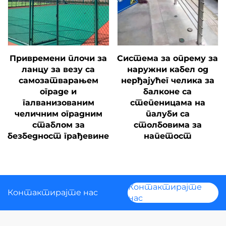
Привремени плочи за
Система за опрему за
ланцу за везу са
наружни кабел од
самозатварањем
нерђајућег челика за
ограде и
балконе са
галванизованим
степеницама на
челичним оградним
палуби са
стаблом за
столбовима за
безбедност грађевине
напетост
Контактирајте
Контактирајте нас
нас