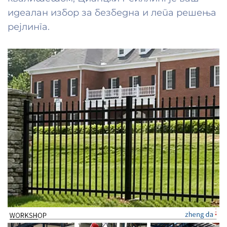
идеалан избор за безбедна и лепа решења
рејлинга.