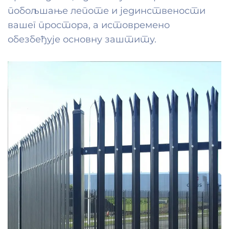
побољшање лепоте и јединствености
вашег простора, а истовремено
обезбеђује основну заштиту.