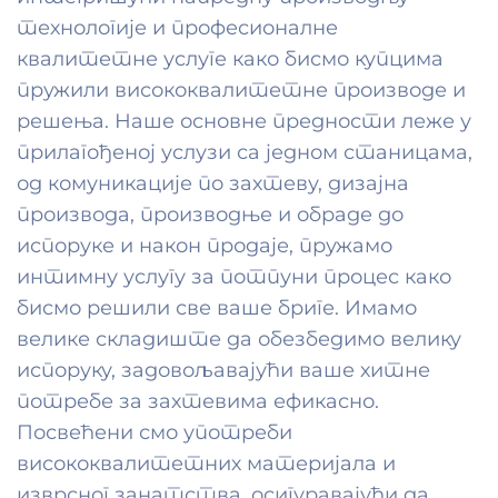
технологије и професионалне
квалитетне услуге како бисмо купцима
пружили висококвалитетне производе и
решења. Наше основне предности леже у
прилагођеној услузи са једном станицама,
од комуникације по захтеву, дизајна
производа, производње и обраде до
испоруке и након продаје, пружамо
интимну услугу за потпуни процес како
бисмо решили све ваше бриге. Имамо
велике складиште да обезбедимо велику
испоруку, задовољавајући ваше хитне
потребе за захтевима ефикасно.
Посвећени смо употреби
висококвалитетних материјала и
изврсног занатства, осигуравајући да