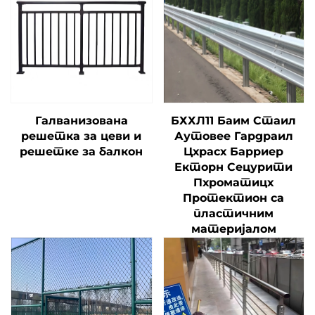
Галванизована
БХХЛ11 Баим Стаил
решетка за цеви и
Аутовее Гардраил
решетке за балкон
Цхрасх Барриер
Екторн Сецурити
Пхроматицх
Протектион са
пластичним
материјалом