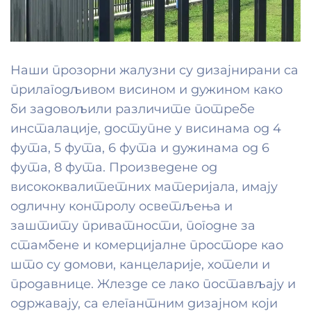
Наши прозорни жалузни су дизајнирани са
прилагодљивом висином и дужином како
би задовољили различите потребе
инсталације, доступне у висинама од 4
фута, 5 фута, 6 фута и дужинама од 6
фута, 8 фута. Произведене од
висококвалитетних материјала, имају
одличну контролу осветљења и
заштиту приватности, погодне за
стамбене и комерцијалне просторе као
што су домови, канцеларије, хотели и
продавнице. Жлезде се лако постављају и
одржавају, са елегантним дизајном који