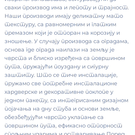
сваки производ има и лепоту и трајност.
Наши производи имају деликатну мато
текстуру, са равномерним и глатким
премазом који је отпоран на корозију и
зношење. У случају производа са оградама,
основа где ограда наилази на земљу је
чврста и блиско изређена са површином
пута, пружајући поуздану и сигурну
заштиту. Што се тиче инсталације,
пружамо све потребне инсталационе
хардверске и декоративне поклопе у
једном пакету, са интегрисаним дизајном
појачања на дну стуба и основи земље,
обезбеђујући чврсто уклапање са
површином пута, ефикасно отпорност
спољним ударима и остваривање Поред