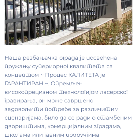
Наша резбањачка ограда је посвећена
пружању супериорног квалитета са
концептом ~ Процес КАЛИТЕТА је
ГАРАНТИРАН ~. Опремљен
високопрецизном технологијом ласерског
гравирања, он може савршено
задовољити потребе за различитим
сценаријама, било да се ради о стамбеним
двориштима, комерцијалним зградама,
школама или јавним подручјима.