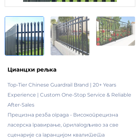
Цианцхи рељка
Top-Tier Chinese Guardrail Brand | 20+ Years
Experience | Custom One-Stop Service & Reliable
After-Sales
Прецизна резба ограда - Високопрецизна
ласерска гравирање, прилагодљиво за све
сценарије са гаранцијом квалитета