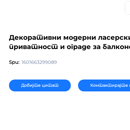
Декоративни модерни ласерски
приватност и ограде за балкон
1601663299089
Spu:
Добијте цитат
Контактирајте 