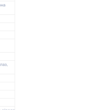
чка
лаз,