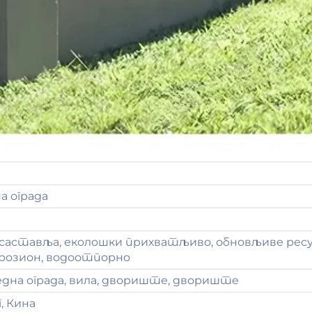
 ограда
 саставља, еколошки прихватљиво, обновљиве ресу
розион, водоотпорно
дна ограда, вила, двориште, двориште
, Кина