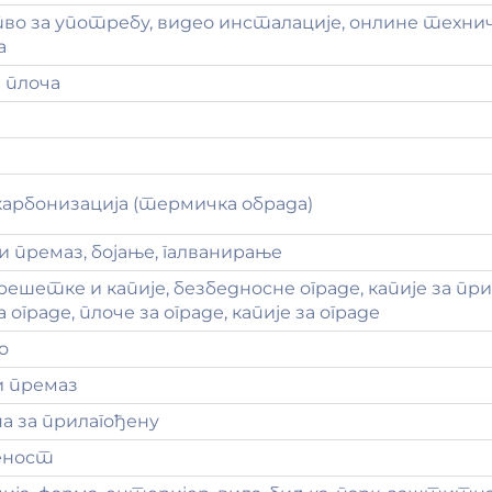
о за употребу, видео инсталације, онлине техни
а
 плоча
карбонизација (термичка обрада)
 премаз, бојање, галванирање
решетке и капије, безбедносне ограде, капије за при
а ограде, плоче за ограде, капије за ограде
о
и премаз
а за прилагођену
еност