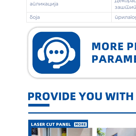
Декорац
апликација
заштитн
боја
прилаг