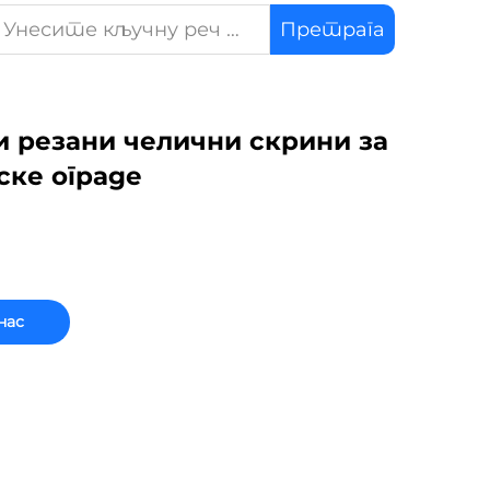
Претрага
 резани челични скрини за
ске ограде
нас