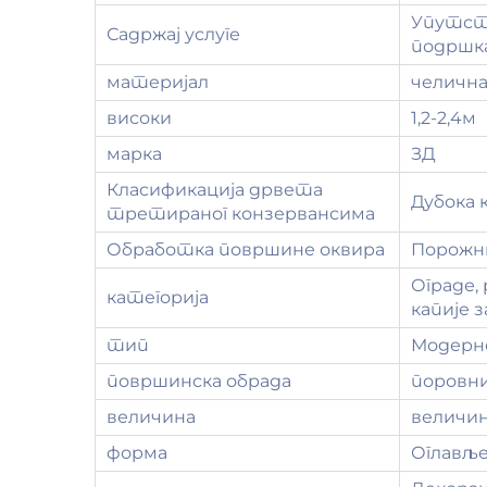
Упутств
Садржај услуге
подршк
материјал
челична
високи
1,2-2,4м
марка
ЗД
Класификација дрвета
Дубока 
третираног конзервансима
Обработка површине оквира
Порожни
Ограде, 
категорија
капије з
тип
Модерн
површинска обрада
поровн
величина
величин
форма
Оглављ