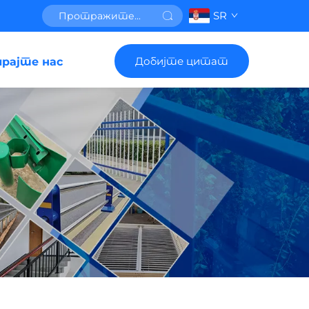
SR
Добијте цитат
рајте нас