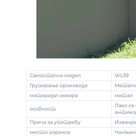
Самостални модел
WL39
Групирање производа
Метална
материјал оквира
метал
Лако се
особност
антико
Прича за употребу
Изванре
место порекла
Чонгкинг