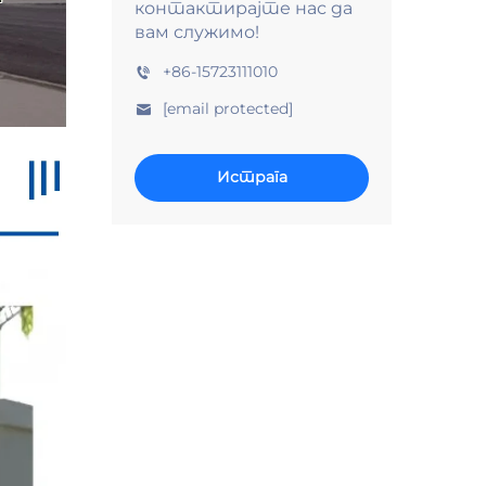
контактирајте нас да
вам служимо!
+86-15723111010
[email protected]
Истрага