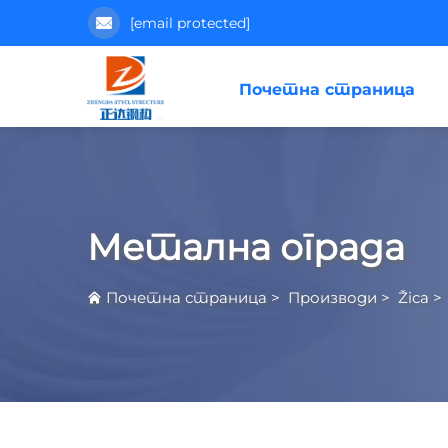
[email protected]
Почетна страница
Метална ограда
Почетна страница
>
Производи
>
Žica