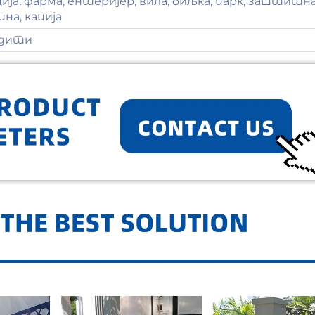
ија, фарма, ентеријер, вила, биљка, парк, заштитна
а, капија
одити