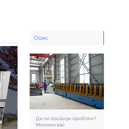
Опис
Да ли постоји проблем?
Молимо вас