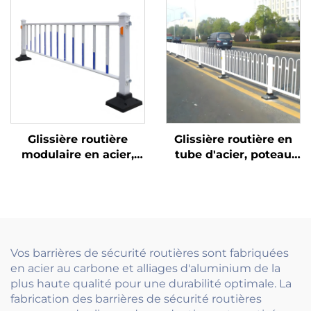
retenue pour
matériau plastique
chaussées, traitement
de surface, fabriquées
en acier
Glissière routière
Glissière routière en
modulaire en acier,
tube d'acier, poteau
poteau 80 * 80, 75
carré 80x80 mm avec
écrans anti-
acier rond de 16 mm,
éblouissement avec
galvanisé à chaud
système de connexion
pour usage extérieur
rapide, facile à
durable
installer et à déplacer
Vos barrières de sécurité routières sont fabriquées
en acier au carbone et alliages d'aluminium de la
plus haute qualité pour une durabilité optimale. La
fabrication des barrières de sécurité routières