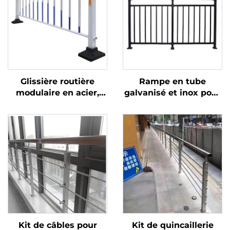
Glissière routière
Rampe en tube
modulaire en acier,
galvanisé et inox pour
poteau 80 * 80, 75
balustrade de balcon
écrans anti-
et main courante
éblouissement avec
d'escalier, aspect
système de connexion
moderne
rapide, facile à
installer et à déplacer
Kit de câbles pour
Kit de quincaillerie