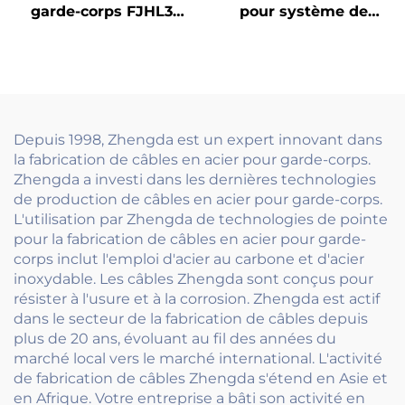
garde-corps FJHL3
pour système de
économique,
garde-corps en câble
balustrade en câble
d'acier inoxydable
d'acier inoxydable 304
extérieur, pour
avec finition brossée
terrasse, escalier et
pour balcons et
balcon, avec poteaux
planchers
tendeurs
Depuis 1998, Zhengda est un expert innovant dans
d'immeubles
la fabrication de câbles en acier pour garde-corps.
Zhengda a investi dans les dernières technologies
de production de câbles en acier pour garde-corps.
L'utilisation par Zhengda de technologies de pointe
pour la fabrication de câbles en acier pour garde-
corps inclut l'emploi d'acier au carbone et d'acier
inoxydable. Les câbles Zhengda sont conçus pour
résister à l'usure et à la corrosion. Zhengda est actif
dans le secteur de la fabrication de câbles depuis
plus de 20 ans, évoluant au fil des années du
marché local vers le marché international. L'activité
de fabrication de câbles Zhengda s'étend en Asie et
en Afrique. Votre entreprise a bâti son activité en