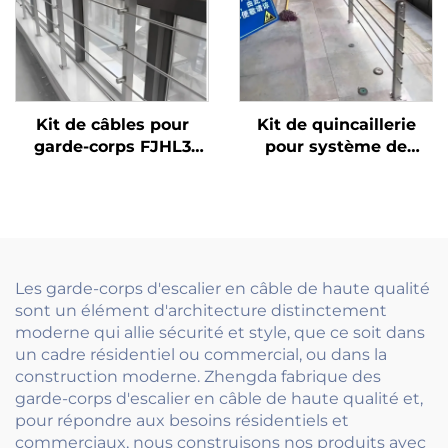
Kit de câbles pour
Kit de quincaillerie
garde-corps FJHL3
pour système de
économique,
garde-corps en câble
balustrade en câble
d'acier inoxydable
d'acier inoxydable 304
extérieur, pour
avec finition brossée
terrasse, escalier et
pour balcons et
balcon, avec poteaux
planchers
tendeurs
Les garde-corps d'escalier en câble de haute qualité
d'immeubles
sont un élément d'architecture distinctement
moderne qui allie sécurité et style, que ce soit dans
un cadre résidentiel ou commercial, ou dans la
construction moderne. Zhengda fabrique des
garde-corps d'escalier en câble de haute qualité et,
pour répondre aux besoins résidentiels et
commerciaux, nous construisons nos produits avec