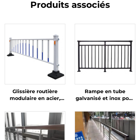
Produits associés
Glissière routière
Rampe en tube
modulaire en acier,
galvanisé et inox pour
poteau 80 * 80, 75
balustrade de balcon
écrans anti-
et main courante
éblouissement avec
d'escalier, aspect
système de connexion
moderne
rapide, facile à
installer et à déplacer