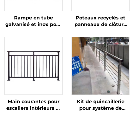
Rampe en tube
Poteaux recyclés et
galvanisé et inox pour
panneaux de clôture
balustrade de balcon
en plastique avec
et main courante
portail métallique
d'escalier, aspect
pour jardin écologique,
moderne
solution de clôture
durable
Main courantes pour
Kit de quincaillerie
escaliers intérieurs et
pour système de
design simple de
garde-corps en câble
rampe en fer forgé
d'acier inoxydable
avec grille décorative
extérieur, pour