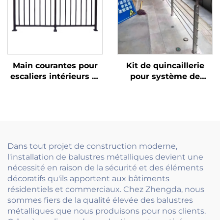
Main courantes pour
Kit de quincaillerie
escaliers intérieurs et
pour système de
design simple de
garde-corps en câble
rampe en fer forgé
d'acier inoxydable
avec grille décorative
extérieur, pour
pour maisons de style
terrasse, escalier et
européen
balcon, avec poteaux
tendeurs
Dans tout projet de construction moderne,
l'installation de balustres métalliques devient une
nécessité en raison de la sécurité et des éléments
décoratifs qu'ils apportent aux bâtiments
résidentiels et commerciaux. Chez Zhengda, nous
sommes fiers de la qualité élevée des balustres
métalliques que nous produisons pour nos clients.