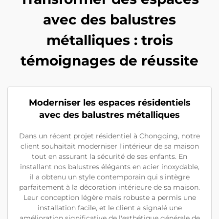
avec des balustres
métalliques : trois
témoignages de réussite
Moderniser les espaces résidentiels
avec des balustres métalliques
Dans un récent projet résidentiel à Chongqing, notre
client souhaitait moderniser l'intérieur de sa maison
tout en assurant la sécurité de ses enfants. En
installant nos balustres élégants en acier inoxydable,
il a obtenu un style contemporain qui s'intègre
parfaitement à la décoration intérieure de sa maison.
Leur conception légère mais robuste a permis une
installation facile, et le client a signalé une
amélioration significative de l'esthétique générale de