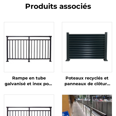
Produits associés
Rampe en tube
Poteaux recyclés et
galvanisé et inox pour
panneaux de clôture
balustrade de balcon
en plastique avec
et main courante
portail métallique
d'escalier, aspect
pour jardin écologique,
moderne
solution de clôture
durable