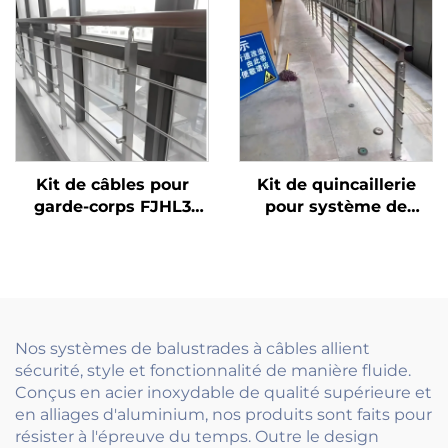
système de connexion
moderne
rapide, facile à
installer et à déplacer
Kit de câbles pour
Kit de quincaillerie
garde-corps FJHL3
pour système de
économique,
garde-corps en câble
balustrade en câble
d'acier inoxydable
d'acier inoxydable 304
extérieur, pour
avec finition brossée
terrasse, escalier et
pour balcons et
balcon, avec poteaux
planchers
tendeurs
Nos systèmes de balustrades à câbles allient
d'immeubles
sécurité, style et fonctionnalité de manière fluide.
Conçus en acier inoxydable de qualité supérieure et
en alliages d'aluminium, nos produits sont faits pour
résister à l'épreuve du temps. Outre le design