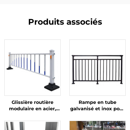
Produits associés
Glissière routière
Rampe en tube
modulaire en acier,
galvanisé et inox pour
poteau 80 * 80, 75
balustrade de balcon
écrans anti-
et main courante
éblouissement avec
d'escalier, aspect