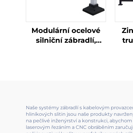
Modulární ocelové
Zi
silniční zábradlí,
tr
sloup 80 * 80, 75
Ino
clonící desky proti
záb
oslnění s
scho
rychloupínacím
systémem, snadná
instalace a
přemístění
Naše systémy zábradlí s kabelovým provazcem 
hliníkových slitin jsou naše produkty navrž
na pečlivé inženýrství a konstrukci, abychom 
laserovým řezáním a CNC obráběním zaručují 