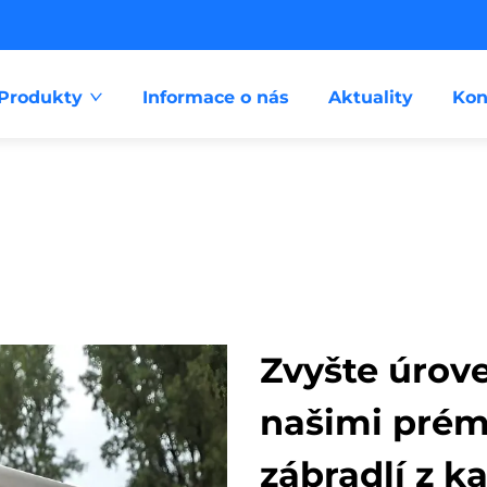
Produkty
Informace o nás
Aktuality
Kon
Zvyšte úrov
našimi prém
zábradlí z k