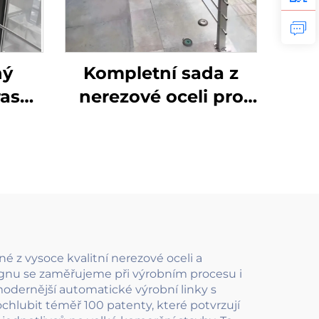
ný
Kompletní sada z
rasu
nerezové oceli pro
ivní
venkovní lanové
lí z
zábradlí s napínacími
304 s
sloupky pro terasy,
hem
schodiště a balkóny
a
ov
 z vysoce kvalitní nerezové oceli a
signu se zaměřujeme při výrobním procesu i
jmodernější automatické výrobní linky s
hlubit téměř 100 patenty, které potvrzují