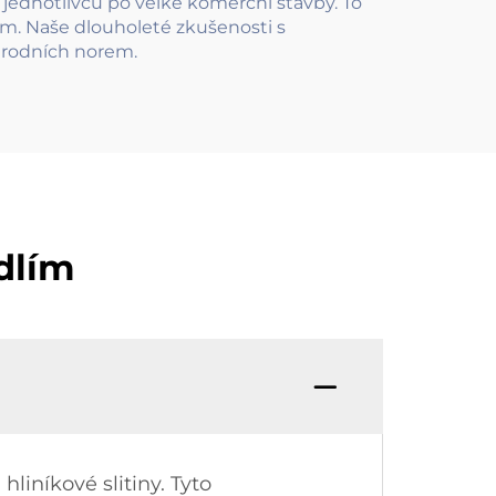
 jednotlivců po velké komerční stavby. To
. Naše dlouholeté zkušenosti s
národních norem.
dlím
liníkové slitiny. Tyto