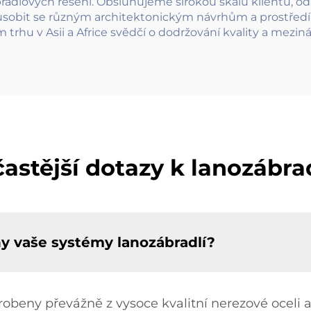
bradlových řešení. Obsluhujeme širokou škálu klientů, od
sobit se různým architektonickým návrhům a prostředím
rhu v Asii a Africe svědčí o dodržování kvality a mezi
častější dotazy k lanozábra
ny vaše systémy lanozábradlí?
beny převážně z vysoce kvalitní nerezové oceli a h