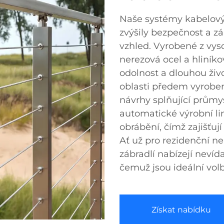
Naše systémy kabelovýc
zvýšily bezpečnost a z
vzhled. Vyrobené z vyso
nerezová ocel a hliníko
odolnost a dlouhou živ
oblasti předem vyrobe
návrhy splňující průmy
automatické výrobní li
obrábění, čímž zajišťuj
Ať už pro rezidenční n
zábradlí nabízejí nevíd
čemuž jsou ideální volb
Získat nabídku