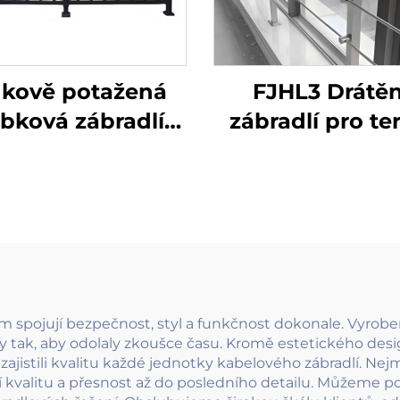
nkově potažená
FJHL3 Drátě
ubková zábradlí
zábradlí pro te
x pro balkónová
Nákladově efekt
radlí a madla na
kabelové zábrad
diště moderního
nerezové oceli 
provedení
matným povrc
pro balkóny 
podlahy bud
spojují bezpečnost, styl a funkčnost dokonale. Vyrobené
eny tak, aby odolaly zkoušce času. Kromě estetického de
zajistili kvalitu každé jednotky kabelového zábradlí. Ne
kvalitu a přesnost až do posledního detailu. Můžeme poc