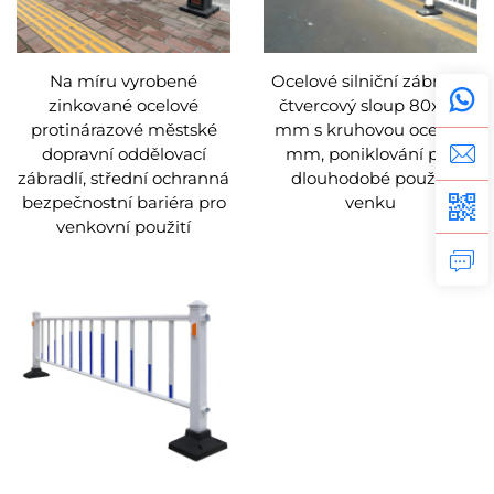
Na míru vyrobené
Ocelové silniční zábradlí,
zinkované ocelové
čtvercový sloup 80x80
protinárazové městské
mm s kruhovou ocelí 16
dopravní oddělovací
mm, poniklování pro
zábradlí, střední ochranná
dlouhodobé použití
bezpečnostní bariéra pro
venku
venkovní použití