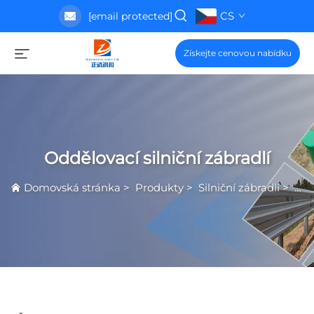
CS
[email protected]
Získejte cenovou nabídku
Oddělovací silniční zábradlí
Domovská stránka
>
Produkty
>
Silniční zábradlí
>
Odd