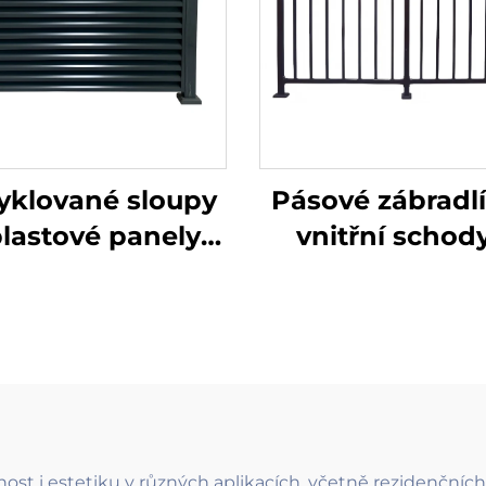
yklované sloupy
Pásové zábradlí
plastové panely
vnitřní schod
lotu s kovovou
jednoduch
bránou pro
schodový zábra
ogickou zahradu,
systém z kova
žitelné oplocení
železa s dekora
mřížkou pr
evropský styl 
nost i estetiku v různých aplikacích, včetně rezidenčn