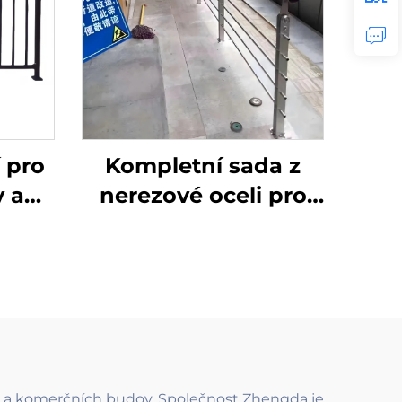
 pro
Kompletní sada z
y a
nerezové oceli pro
ý
venkovní lanové
dlový
zábradlí s napínacími
ného
sloupky pro terasy,
tivní
schodiště a balkóny
o
domů
ích a komerčních budov. Společnost Zhengda je