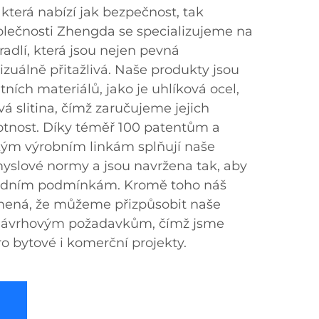
 která nabízí jak bezpečnost, tak
polečnosti Zhengda se specializujeme na
adlí, která jsou nejen pevná
izuálně přitažlivá. Naše produkty jsou
tních materiálů, jako je uhlíková ocel,
vá slitina, čímž zaručujeme jejich
otnost. Díky téměř 100 patentům a
ým výrobním linkám splňují naše
yslové normy a jsou navržena tak, aby
ředním podmínkám. Kromě toho náš
mená, že můžeme přizpůsobit naše
návrhovým požadavkům, čímž jsme
o bytové i komerční projekty.