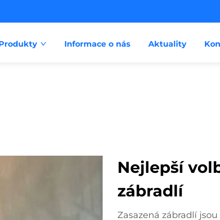
Produkty
Informace o nás
Aktuality
Kon
Nejlepší vol
zábradlí
Zasazená zábradlí jsou