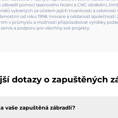
ábradlí pomocí laserového řezání a CNC obrábění, čímž z
iálů vybraných za účelem jejich trvanlivosti a odolnosti
šenostmi od roku 1998. Inovace a oddanost společnosti
ním v průmyslu a možnosti přizpůsobovat výrobky požad
servis a podporu pro všechny své projekty.
jší dotazy o zapuštěných z
na vaše zapuštěná zábradlí?