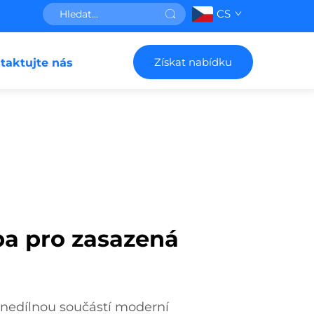
CS
Získat nabídku
taktujte nás
ba pro zasazená
 nedílnou součástí moderní