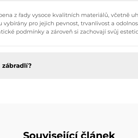
ena z řady vysoce kvalitních materiálů, včetně uhl
ou vybírány pro jejich pevnost, trvanlivost a odolnost
atické podmínky a zároveň si zachovají svůj esteti
 zábradlí?
Související článek