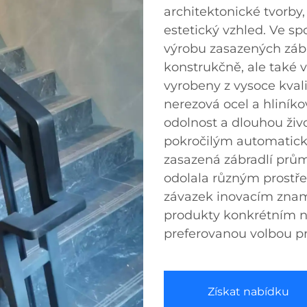
architektonické tvorby,
estetický vzhled. Ve s
výrobu zasazených zábr
konstrukčně, ale také v
vyrobeny z vysoce kvali
nerezová ocel a hliníko
odolnost a dlouhou živ
pokročilým automatick
zasazená zábradlí prům
odolala různým prost
závazek inovacím zna
produkty konkrétním 
preferovanou volbou pr
Získat nabídku