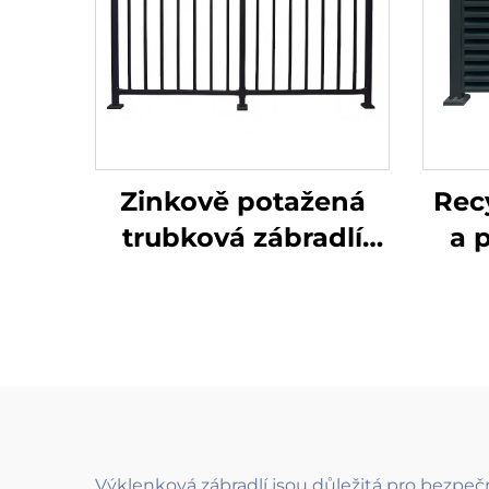
Zinkově potažená
Rec
trubková zábradlí
a 
Inox pro balkónová
p
zábradlí a madla na
schodiště moderního
ekol
provedení
udr
Výklenková zábradlí jsou důležitá pro bezpeč