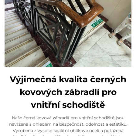
Výjimečná kvalita černých
kovových zábradlí pro
vnitřní schodiště
Naše černá kovová zábradlí pro vnitřní schodiště jsou
navržena s ohledem na bezpečnost, odolnost a estetiku.
Vyrobená z vysoce kvalitní uhlíkové oceli a potažená