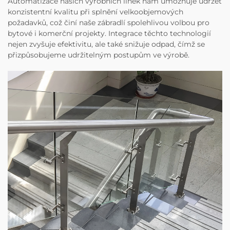
Automatizace našich výrobních linek nám umožňuje udržet
konzistentní kvalitu při splnění velkoobjemových
požadavků, což činí naše zábradlí spolehlivou volbou pro
bytové i komerční projekty. Integrace těchto technologií
nejen zvyšuje efektivitu, ale také snižuje odpad, čímž se
přizpůsobujeme udržitelným postupům ve výrobě.