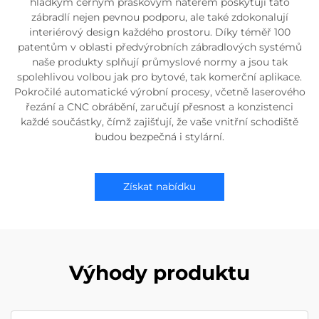
hladkým černým práškovým nátěrem poskytují tato
zábradlí nejen pevnou podporu, ale také zdokonalují
interiérový design každého prostoru. Díky téměř 100
patentům v oblasti předvýrobních zábradlových systémů
naše produkty splňují průmyslové normy a jsou tak
spolehlivou volbou jak pro bytové, tak komerční aplikace.
Pokročilé automatické výrobní procesy, včetně laserového
řezání a CNC obrábění, zaručují přesnost a konzistenci
každé součástky, čímž zajišťují, že vaše vnitřní schodiště
budou bezpečná i stylární.
Získat nabídku
Výhody produktu