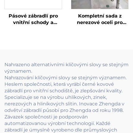
Pásové zábradlí pro
Kompletní sada z
vnitřní schody a
nerezové oceli pro
jednoduchý schodový
venkovní lanové
zábradlový systém z
zábradlí s napínacími
kovaného železa s
sloupky pro terasy,
dekorativní mřížkou
schodiště a balkóny
pro evropský styl
domů
Nahrazeno alternativními klíčovými slovy se stejným
významem.
Nahrazování klíčovými slovy se stejným významem.
Heslem společnosti, která vyrábí černé kovové
zábradlí pro vnitřní schodiště, je zlepšování kvality.
Specializuje se na výrobu uhlíkových, zinek,
nerezových a hliníkových slitin. Inovace Zhengda v
odvětví zábradlí působí pro Zhengda od roku 1998.
Závazek společnosti je podporován
automatizovanou výrobní technologií. Každé
zábradlí je úmyslně vyrobeno dle průmyslových