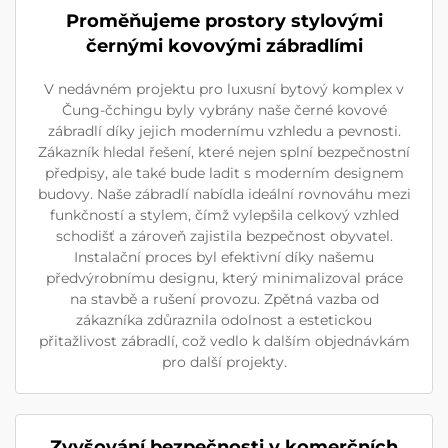
Proměňujeme prostory stylovými
černými kovovými zábradlími
V nedávném projektu pro luxusní bytový komplex v
Čung-čchingu byly vybrány naše černé kovové
zábradlí díky jejich modernímu vzhledu a pevnosti.
Zákazník hledal řešení, které nejen splní bezpečnostní
předpisy, ale také bude ladit s moderním designem
budovy. Naše zábradlí nabídla ideální rovnováhu mezi
funkčností a stylem, čímž vylepšila celkový vzhled
schodišť a zároveň zajistila bezpečnost obyvatel.
Instalační proces byl efektivní díky našemu
předvýrobnímu designu, který minimalizoval práce
na stavbě a rušení provozu. Zpětná vazba od
zákazníka zdůraznila odolnost a estetickou
přitažlivost zábradlí, což vedlo k dalším objednávkám
pro další projekty.
Zvyšování bezpečnosti v komerčních