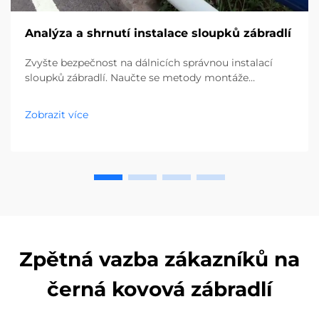
Analýza a shrnutí instalace sloupků zábradlí
Zvyšte bezpečnost na dálnicích správnou instalací
sloupků zábradlí. Naučte se metody montáže
zasouvacích sloupků, kontrolu zarovnání a techniky
zásypu pro 100% soulad s předpisy. Stáhněte si nyní
Zobrazit více
kompletní průvodce.
Zpětná vazba zákazníků na
černá kovová zábradlí