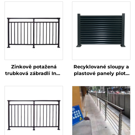
Zinkově potažená
Recyklované sloupy a
trubková zábradlí Inox
plastové panely plotu
pro balkónová zábradlí
s kovovou bránou pro
a madla na schodiště
ekologickou zahradu,
moderního provedení
udržitelné oplocení