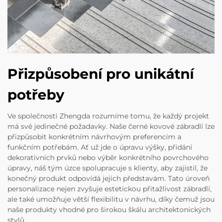
Přizpůsobení pro unikátní
potřeby
Ve společnosti Zhengda rozumíme tomu, že každý projekt
má své jedinečné požadavky. Naše černé kovové zábradlí lze
přizpůsobit konkrétním návrhovým preferencím a
funkčním potřebám. Ať už jde o úpravu výšky, přidání
dekorativních prvků nebo výběr konkrétního povrchového
úpravy, náš tým úzce spolupracuje s klienty, aby zajistil, že
konečný produkt odpovídá jejich představám. Tato úroveň
personalizace nejen zvyšuje estetickou přitažlivost zábradlí,
ale také umožňuje větší flexibilitu v návrhu, díky čemuž jsou
naše produkty vhodné pro širokou škálu architektonických
stylů.