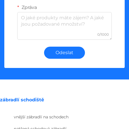
Zpráva
0/1000
Odeslat
zábradlí schodiště
vnější zábradlí na schodech
natřená schodová zábradlí