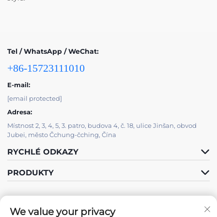
Tel / WhatsApp / WeChat:
+86-15723111010
E-mail:
[email protected]
Adresa:
Místnost 2, 3, 4, 5, 3. patro, budova 4, č. 18, ulice Jinšan, obvod
Jubei, město Čchung-čching, Čína
RYCHLÉ ODKAZY
PRODUKTY
We value your privacy