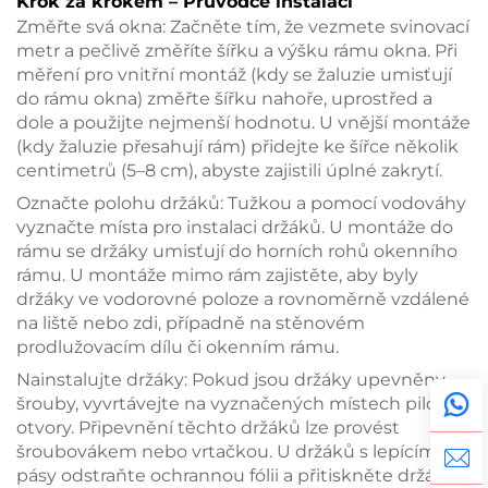
Krok za krokem – Průvodce instalací
Změřte svá okna: Začněte tím, že vezmete svinovací
metr a pečlivě změříte šířku a výšku rámu okna. Při
měření pro vnitřní montáž (kdy se žaluzie umisťují
do rámu okna) změřte šířku nahoře, uprostřed a
dole a použijte nejmenší hodnotu. U vnější montáže
(kdy žaluzie přesahují rám) přidejte ke šířce několik
centimetrů (5–8 cm), abyste zajistili úplné zakrytí.
Označte polohu držáků: Tužkou a pomocí vodováhy
vyznačte místa pro instalaci držáků. U montáže do
rámu se držáky umisťují do horních rohů okenního
rámu. U montáže mimo rám zajistěte, aby byly
držáky ve vodorovné poloze a rovnoměrně vzdálené
na liště nebo zdi, případně na stěnovém
prodlužovacím dílu či okenním rámu.
Nainstalujte držáky: Pokud jsou držáky upevněny
šrouby, vyvrtávejte na vyznačených místech pilotní
otvory. Připevnění těchto držáků lze provést
šroubovákem nebo vrtačkou. U držáků s lepícími
pásy odstraňte ochrannou fólii a přitiskněte držáky