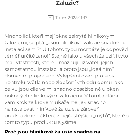
Žaluzie?
Time: 2025-11-12
Mnoho lidí, kteří mají okna zakrytá hliníkovými
žaluziemi, se ptá: „Jsou hliníkové žaluzie snadné na
instalaci sami?“ U tohoto typu montáže je odpověď
téměř určitě „ano!“ Stejně jako u všech žaluzií, i tyto
mají vlastnosti, které umožňují uživateli jejich
samostatnou instalaci, a proto jsou „ideálním“
domácím projektem. Vylepšení oken pro lepší
kontrolu světla nebo zlepšení vzhledu domu jako
celku jsou cíle velmi snadno dosažitelné u oken
pokrytých hliníkovými žaluziemi. V tomto článku
vám krok za krokem ukážeme, jak snadno
nainstalovat hliníkové žaluzie, a zároveň
představíme některé z nejčastějších „mýtů“, které o
tomto typu produktu slyšíme.
Proč jsou hliníkové žaluzie snadné na