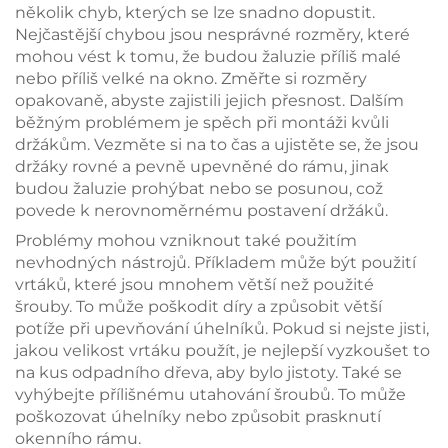
několik chyb, kterých se lze snadno dopustit.
Nejčastější chybou jsou nesprávné rozměry, které
mohou vést k tomu, že budou žaluzie příliš malé
nebo příliš velké na okno. Změřte si rozměry
opakovaně, abyste zajistili jejich přesnost. Dalším
běžným problémem je spěch při montáži kvůli
držákům. Vezměte si na to čas a ujistěte se, že jsou
držáky rovné a pevně upevněné do rámu, jinak
budou žaluzie prohýbat nebo se posunou, což
povede k nerovnoměrnému postavení držáků.
Problémy mohou vzniknout také použitím
nevhodných nástrojů. Příkladem může být použití
vrtáků, které jsou mnohem větší než použité
šrouby. To může poškodit díry a způsobit větší
potíže při upevňování úhelníků. Pokud si nejste jisti,
jakou velikost vrtáku použít, je nejlepší vyzkoušet to
na kus odpadního dřeva, aby bylo jistoty. Také se
vyhýbejte přílišnému utahování šroubů. To může
poškozovat úhelníky nebo způsobit prasknutí
okenního rámu.