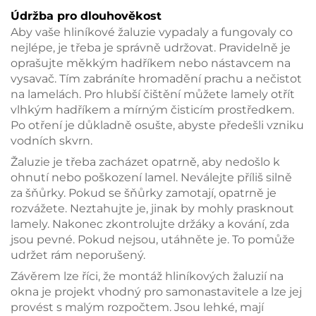
Údržba pro dlouhověkost
Aby vaše hliníkové žaluzie vypadaly a fungovaly co
nejlépe, je třeba je správně udržovat. Pravidelně je
oprašujte měkkým hadříkem nebo nástavcem na
vysavač. Tím zabráníte hromadění prachu a nečistot
na lamelách. Pro hlubší čištění můžete lamely otřít
vlhkým hadříkem a mírným čisticím prostředkem.
Po otření je důkladně osušte, abyste předešli vzniku
vodních skvrn.
Žaluzie je třeba zacházet opatrně, aby nedošlo k
ohnutí nebo poškození lamel. Neválejte příliš silně
za šňůrky. Pokud se šňůrky zamotají, opatrně je
rozvážete. Neztahujte je, jinak by mohly prasknout
lamely. Nakonec zkontrolujte držáky a kování, zda
jsou pevné. Pokud nejsou, utáhněte je. To pomůže
udržet rám neporušený.
Závěrem lze říci, že montáž hliníkových žaluzií na
okna je projekt vhodný pro samonastavitele a lze jej
provést s malým rozpočtem. Jsou lehké, mají