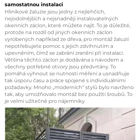
samostatnou instalaci
Hliníkové žaluzie jsou jedny z nejlehčích,
nejodolnějších a nejsnadněji instalovatelných
okenních záclon, které můžete najít. To je důležité,
protože na rozdíl od jiných okenních záclon
vyrobených například ze dřeva, pro montáž žaluzií
nepotřebujete pomoc s jejich zdvihnutím a
upevněním, čímž se zabrání zranění při instalaci.
Většina těchto záclon je dodávána s návodem a
všechny potřebné otvory jsou předvrtány. To
pomáhá vyhnout se nutnosti měření a usnadňuje
tak úsporu času a práce spojené s individuálními
požadavky. Mnoho „moderních“ stylů bylo navrženo
tak, aby umožňovalo montáž bez použití šroubů. To
je velmi užitečné pro nájemníky.