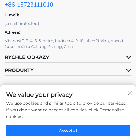
+86-15723111010
E-mail:
[email protected]
Adresa:
Místnost 2, 3, 4, 5, 3. patro, budova 4, č. 18, ulice Jinšan, obvod
Jubei, město Čchung-čching, Čína
RYCHLÉ ODKAZY
PRODUKTY
We value your privacy
We use cookies and similar tools to provide our services.
Sledujte nás
If you don't want to accept all cookies, click Personalize
cookies.
Accept all
Autorská práva © 2025 společností Chongqing Zhengda Steel