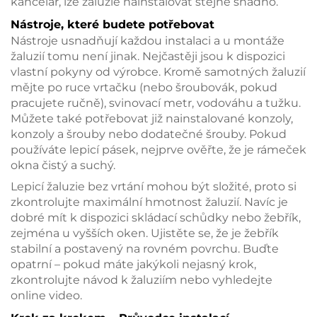
kancelář, lze žaluzie nainstalovat stejně snadno.
Nástroje, které budete potřebovat
Nástroje usnadňují každou instalaci a u montáže
žaluzií tomu není jinak. Nejčastěji jsou k dispozici
vlastní pokyny od výrobce. Kromě samotných žaluzií
mějte po ruce vrtačku (nebo šroubovák, pokud
pracujete ručně), svinovací metr, vodováhu a tužku.
Můžete také potřebovat již nainstalované konzoly,
konzoly a šrouby nebo dodatečné šrouby. Pokud
používáte lepicí pásek, nejprve ověřte, že je rámeček
okna čistý a suchý.
Lepicí žaluzie bez vrtání mohou být složité, proto si
zkontrolujte maximální hmotnost žaluzií. Navíc je
dobré mít k dispozici skládací schůdky nebo žebřík,
zejména u vyšších oken. Ujistěte se, že je žebřík
stabilní a postavený na rovném povrchu. Buďte
opatrní – pokud máte jakýkoli nejasný krok,
zkontrolujte návod k žaluziím nebo vyhledejte
online video.