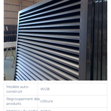
Modèle auto-
WL18
construit
Regroupement des
clôture
produits