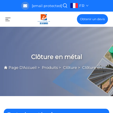
FR
[email protected]
Obtenir un devis
Clôture en métal
Page D'Accueil
>
Produits
>
Clôture
>
Clôture en métal