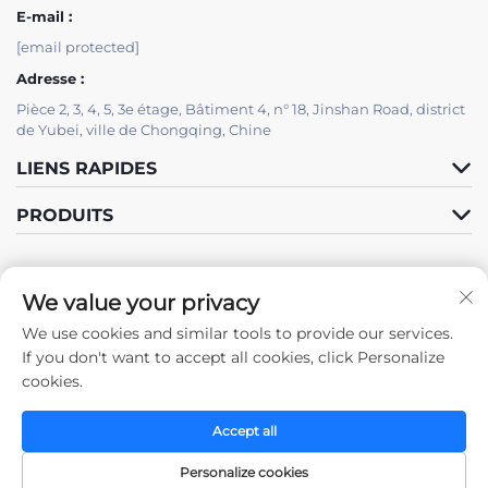
E-mail :
[email protected]
Adresse :
Pièce 2, 3, 4, 5, 3e étage, Bâtiment 4, n° 18, Jinshan Road, district
de Yubei, ville de Chongqing, Chine
LIENS RAPIDES
PRODUITS
We value your privacy
We use cookies and similar tools to provide our services.
Suivez-nous
If you don't want to accept all cookies, click Personalize
cookies.
Accept all
Droits d'auteur © 2025 par Chongqing Zhengda Steel Structure Co.,
Ltd. -
Politique de confidentialité
Personalize cookies