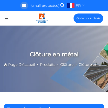
FR
[email protected]
Obtenir un devis
Clôture en métal
Page D'Accueil
>
Produits
>
Clôture
>
Clôture en métal