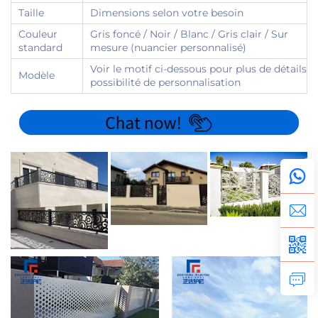
Taille
Dimensions selon votre besoin
Couleur
Gris foncé / Noir / Blanc / Gris clair / Sur
standard
mesure (nuancier personnalisé)
Voir le motif ci-dessous pour plus de détails /
Modèle
possibilité de personnalisation