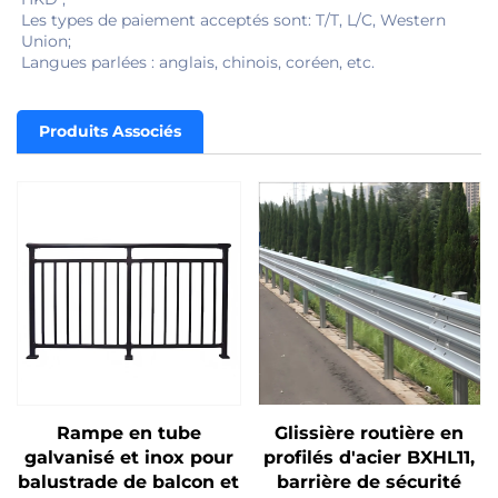
Les types de paiement acceptés sont: T/T, L/C, Western 
Union; 
Langues parlées : anglais, chinois, coréen, etc. 
Produits Associés
Rampe en tube
Glissière routière en
galvanisé et inox pour
profilés d'acier BXHL11,
balustrade de balcon et
barrière de sécurité