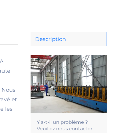
Description
LA
aute
. Nous
ravé et
e les
Y a-t-il un problème ?
s
Veuillez nous contacter