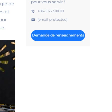
pour vous servir !
ogie de
+86-15723111010
es et
our
[email protected]
se.
Demande de renseignements