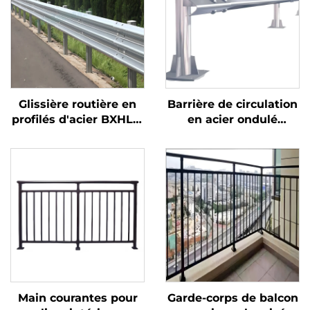
Glissière routière en
Barrière de circulation
profilés d'acier BXHL11,
en acier ondulé
barrière de sécurité
galvanisé à chaud,
pour extérieur avec
longueur 4320 mm,
matériau plastique
certifiée ASTM A123
pour la sécurité sur
autoroutes et ponts
Main courantes pour
Garde-corps de balcon