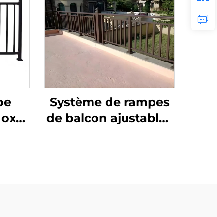
be
Système de rampes
nox
de balcon ajustables
e de
en alliage
in
d'aluminium et tube
ier,
galvanisé avec verre,
ne
fixation au sol sans
cadre ni poteau