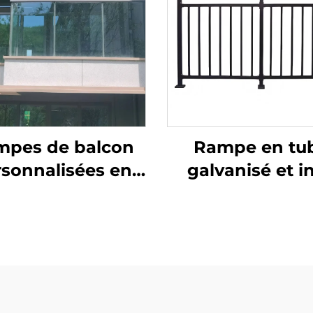
mpes de balcon
Rampe en tu
sonnalisées en
galvanisé et i
aluminium
pour balustrad
oupées au laser,
balcon et ma
stème de rampe
courante d'escal
érieur repliable
aspect moder
ec finition par
poudrage