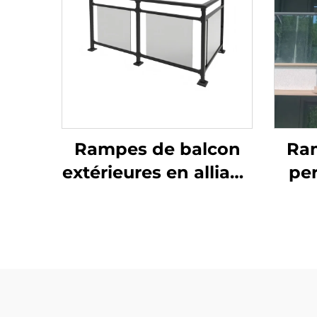
Rampes de balcon
Ra
extérieures en alliage
per
d'aluminium et verre,
design pliant avec
déc
écran de intimité
sy
pour la sécurité des
ext
terrasses de villas
av