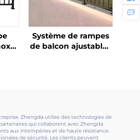
be
Système de rampes
nox
de balcon ajustables
e de
en alliage
in
d'aluminium et tube
ier,
galvanisé avec verre,
ne
fixation au sol sans
cadre ni poteau
reprise. Zhengda utilise des technologies de
partenaires qui collaborent avec Zhengda
tants aux intempéries et de haute résistance.
onales de sécurité. Les clients peuvent