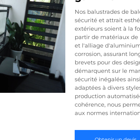
Nos balustrades de balc
sécurité et attrait est
extérieurs soient à la 
partir de matériaux de 
et l'alliage d'aluminium
corrosion, assurant long
brevets pour des desig
démarquent sur le marc
sécurité inégalées ains
adaptées à divers style
production automatisée
cohérence, nous permet
aux normes internation
Obtenir un devis