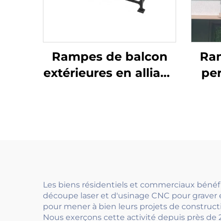
Rampes de balcon
Ra
extérieures en alliage
per
d'aluminium et verre,
design pliant avec
déc
écran de intimité
sy
pour la sécurité des
ext
terrasses de villas
av
Les biens résidentiels et commerciaux bénéfi
découpe laser et d'usinage CNC pour graver 
pour mener à bien leurs projets de constructi
Nous exerçons cette activité depuis près de 