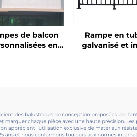
mpes de balcon
Rampe en tu
sonnalisées en
galvanisé et i
aluminium
pour balustrad
oupées au laser,
balcon et ma
stème de rampe
courante d'escal
érieur repliable
aspect moder
ec finition par
poudrage
cient des balustrades de conception proposées par l'ent
et marquer chaque pièce avec une haute précision. Les 
on apprécient l'utilisation exclusive de matériaux résis
25 ans et nous conformons toujours aux normes internati