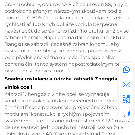
úrovní ochrany, od úrovně B až po úroveň SS, a bylo
podrobeno přísným nárazovým zkouškám podle
norem JTG B05-01 – dokonce i při simulaci srážek na
rychlosti až 100 km/h dokáže vozidlo bezpečně
navést zpět do správného jízdního pruhu, aniž by se
zábradlí zlomilo. Například na dálničním projektu v
Jiangsu se zábradlí úspěšně zabránilo tomu, aby
nákladní automobil spadl z mostu při kolizi, čímž
byla předešlena vážná nehoda. Tato spolehlivá
ochrana činí tento systém nepostradatelným pro
bezpečnost dálnic a mostů.
Snadná instalace a údržba zábradlí Zhengda z
vlnité oceli
Zábradlí Zhengda z vlnité oceli se vyznačuje
snadnou instalací a nízkou náročností na údržbu,
čímž šetří čas a pracovní sílu projektům. Zábradlí má
modulární konstrukci s rychlým spojovacím
systémem – každá standardní část měří 4320 mm a
dají se sestavit jednoduchými nástroji, což snižuje
dobu instalace o 40 % ve srovnání s tradičními