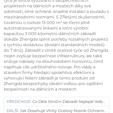
tyče je široce využíváno v bezpečnostních
projektech na dálnicích a mostech díky své
odolnosti, silné ochraně, snadné instalaci a souladu s
mezinárodními normami. S 27letými zkušenostmi,
továrnou o rozloze 15 000 m² se třemi plně
automatizovanými linkami a roční výrobní
kapacitou 3 000 kilometrů dálničních zábradlí
dokáže Zhengda splnit potřeby rozsáhlých projektů
s rychlou dodávkou (dodání standardních modelů
do 7 dnů). Zábradlí z vlnité ocelové tyče od Zhengda
nejen zvyšuje bezpečnost infrastruktury, ale také
snižuje náklady na dlouhodobém horizontu, čímž
naplňuje cíle udržitelného rozvoje. Pro vlády a
stavební firmy hledající spolehlivá, efektivní a
vyhovující řešení zábradlí je tento produkt od
Zhengda bezpochyby ideální volbou pro zajištění
bezpečnosti na dálnicích a mostech.
PŘEDCHOZÍ:
Co Dělá Silniční Zábradlí Nejlepší Volbou Pro Ochranu Bezpečnosti Na Silnicích
DALŠÍ:
Jak Dosahuje Vlnitý Ocelový Nosník Ochranného Zábradlí Vynikající Odolnosti Proti Srážkám