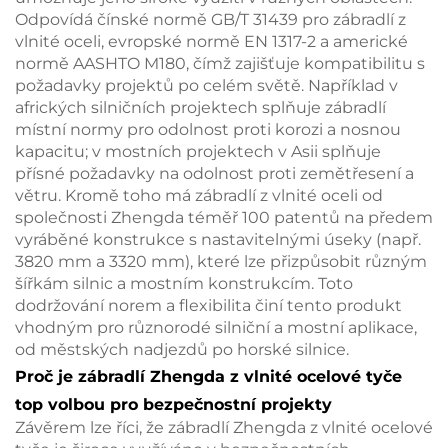
Odpovídá čínské normě GB/T 31439 pro zábradlí z
vlnité oceli, evropské normě EN 1317-2 a americké
normě AASHTO M180, čímž zajišťuje kompatibilitu s
požadavky projektů po celém světě. Například v
afrických silničních projektech splňuje zábradlí
místní normy pro odolnost proti korozi a nosnou
kapacitu; v mostních projektech v Asii splňuje
přísné požadavky na odolnost proti zemětřesení a
větru. Kromě toho má zábradlí z vlnité oceli od
společnosti Zhengda téměř 100 patentů na předem
vyráběné konstrukce s nastavitelnými úseky (např.
3820 mm a 3320 mm), které lze přizpůsobit různým
šířkám silnic a mostním konstrukcím. Toto
dodržování norem a flexibilita činí tento produkt
vhodným pro různorodé silniční a mostní aplikace,
od městských nadjezdů po horské silnice.
Proč je zábradlí Zhengda z vlnité ocelové tyče
top volbou pro bezpečnostní projekty
Závěrem lze říci, že zábradlí Zhengda z vlnité ocelové