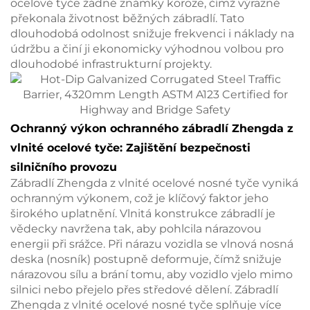
ocelové tyče žádné známky koroze, čímž výrazně
překonala životnost běžných zábradlí. Tato
dlouhodobá odolnost snižuje frekvenci i náklady na
údržbu a činí ji ekonomicky výhodnou volbou pro
dlouhodobé infrastrukturní projekty.
Ochranný výkon ochranného zábradlí Zhengda z
vlnité ocelové tyče: Zajištění bezpečnosti
silničního provozu
Zábradlí Zhengda z vlnité ocelové nosné tyče vyniká
ochranným výkonem, což je klíčový faktor jeho
širokého uplatnění. Vlnitá konstrukce zábradlí je
vědecky navržena tak, aby pohlcila nárazovou
energii při srážce. Při nárazu vozidla se vlnová nosná
deska (nosník) postupně deformuje, čímž snižuje
nárazovou sílu a brání tomu, aby vozidlo vjelo mimo
silnici nebo přejelo přes středové dělení. Zábradlí
Zhengda z vlnité ocelové nosné tyče splňuje více