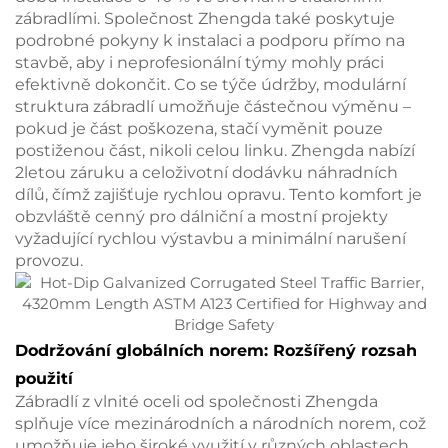
zábradlími. Společnost Zhengda také poskytuje
podrobné pokyny k instalaci a podporu přímo na
stavbě, aby i neprofesionální týmy mohly práci
efektivně dokončit. Co se týče údržby, modulární
struktura zábradlí umožňuje částečnou výměnu –
pokud je část poškozena, stačí vyměnit pouze
postiženou část, nikoli celou linku. Zhengda nabízí
2letou záruku a celoživotní dodávku náhradních
dílů, čímž zajišťuje rychlou opravu. Tento komfort je
obzvláště cenný pro dálniční a mostní projekty
vyžadující rychlou výstavbu a minimální narušení
provozu.
Dodržování globálních norem: Rozšířený rozsah
použití
Zábradlí z vlnité oceli od společnosti Zhengda
splňuje více mezinárodních a národních norem, což
umožňuje jeho široké využití v různých oblastech.