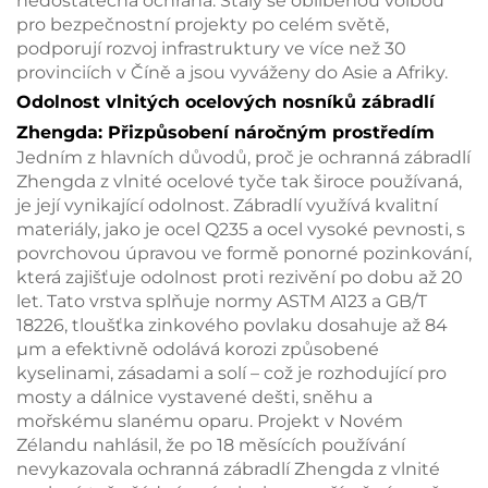
nedostatečná ochrana. Staly se oblíbenou volbou
pro bezpečnostní projekty po celém světě,
podporují rozvoj infrastruktury ve více než 30
provinciích v Číně a jsou vyváženy do Asie a Afriky.
Odolnost vlnitých ocelových nosníků zábradlí
Zhengda: Přizpůsobení náročným prostředím
Jedním z hlavních důvodů, proč je ochranná zábradlí
Zhengda z vlnité ocelové tyče tak široce používaná,
je její vynikající odolnost. Zábradlí využívá kvalitní
materiály, jako je ocel Q235 a ocel vysoké pevnosti, s
povrchovou úpravou ve formě ponorné pozinkování,
která zajišťuje odolnost proti rezivění po dobu až 20
let. Tato vrstva splňuje normy ASTM A123 a GB/T
18226, tloušťka zinkového povlaku dosahuje až 84
μm a efektivně odolává korozi způsobené
kyselinami, zásadami a solí – což je rozhodující pro
mosty a dálnice vystavené dešti, sněhu a
mořskému slanému oparu. Projekt v Novém
Zélandu nahlásil, že po 18 měsících používání
nevykazovala ochranná zábradlí Zhengda z vlnité