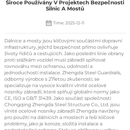
Široce Používány V Projektech Bezpečnosti
Silnic A Mostů
Time: 2025-12-11
Dálnice a mosty jsou klíčovými součástmi dopravní
infrastruktury, jejichž bezpečnost přímo ovlivňuje
životy řidičů a cestujících. Jako poslední linie obrany
proti srážkám vozidel musí zábradlí splňovat
rovnováhu mezi ochranou, odolností a
jednoduchostí instalace. Zhengda Steel Guardrails,
odborný výrobce s 27letou zkušeností, se
specializuje na vysoce kvalitní vlnité ocelové
nosníky zábradlí, které splňují globální normy jako
CE, ISO a GB/T 31439. Jako součást společnosti
Chongqing Zhengda Steel Structure Co., Ltd. jsou
vlnité ocelové nosníky zábradlí Zhengda navrženy
pro použití na dálnicích a mostech a řeší klíčové
problémy, jako je koroze, složitá instalace a