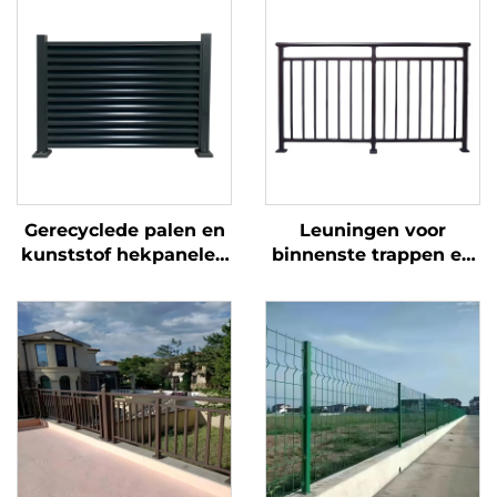
Gerecyclede palen en
Leuningen voor
kunststof hekpanelen
binnenste trappen en
met metalen hekpoort
eenvoudige
voor ecologische tuin,
smeedijzeren
duurzame
trapleuningen met
hekoplossing
decoratieve tralies
voor Europese stijl
woningen