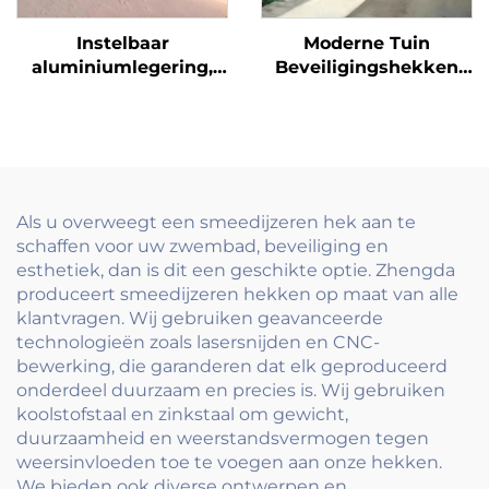
Instelbaar
Moderne Tuin
aluminiumlegering,
Beveiligingshekken
verzinkte buis glazen
Galvanisch Verzinkte
kraan balkonleuning
Staalpanelen met
vloer bevestigd
Aluminium Poort
frameleuning clamp
Metalen Paal Lage
leunrail systeem
Onderhoudsbehoefte
Koolstofstaal Frame
Als u overweegt een smeedijzeren hek aan te
schaffen voor uw zwembad, beveiliging en
esthetiek, dan is dit een geschikte optie. Zhengda
produceert smeedijzeren hekken op maat van alle
klantvragen. Wij gebruiken geavanceerde
technologieën zoals lasersnijden en CNC-
bewerking, die garanderen dat elk geproduceerd
onderdeel duurzaam en precies is. Wij gebruiken
koolstofstaal en zinkstaal om gewicht,
duurzaamheid en weerstandsvermogen tegen
weersinvloeden toe te voegen aan onze hekken.
We bieden ook diverse ontwerpen en