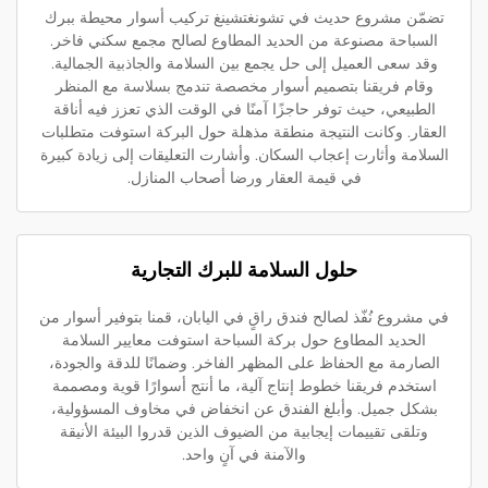
تضمّن مشروع حديث في تشونغتشينغ تركيب أسوار محيطة ببرك
السباحة مصنوعة من الحديد المطاوع لصالح مجمع سكني فاخر.
وقد سعى العميل إلى حل يجمع بين السلامة والجاذبية الجمالية.
وقام فريقنا بتصميم أسوار مخصصة تندمج بسلاسة مع المنظر
الطبيعي، حيث توفر حاجزًا آمنًا في الوقت الذي تعزز فيه أناقة
العقار. وكانت النتيجة منطقة مذهلة حول البركة استوفت متطلبات
السلامة وأثارت إعجاب السكان. وأشارت التعليقات إلى زيادة كبيرة
في قيمة العقار ورضا أصحاب المنازل.
حلول السلامة للبرك التجارية
في مشروع نُفّذ لصالح فندق راقٍ في اليابان، قمنا بتوفير أسوار من
الحديد المطاوع حول بركة السباحة استوفت معايير السلامة
الصارمة مع الحفاظ على المظهر الفاخر. وضمانًا للدقة والجودة،
استخدم فريقنا خطوط إنتاج آلية، ما أنتج أسوارًا قوية ومصممة
بشكل جميل. وأبلغ الفندق عن انخفاض في مخاوف المسؤولية،
وتلقى تقييمات إيجابية من الضيوف الذين قدروا البيئة الأنيقة
والآمنة في آنٍ واحد.