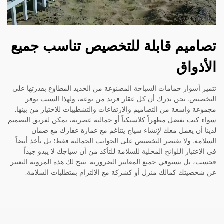
تصاميم قابلة للتخصيص تناسب جميع
الأذواق
تتميز أسوار حمامات السباحة المصنوعة من الحديد المطاوع بقدرتها على
التخصيص. نحن ندرك أن كل عقار فريد من نوعه، ولهذا السبب نوفر
مجموعة واسعة من التصاميم والارتفاعات والتشطيبات للاختيار من بينها.
سواء كنت تفضل مظهراً كلاسيكياً أو جمالية عصرية، يمكن لفريق التصميم
لدينا أن يعمل معك لإنشاء سياج يتناغم مع عمارة عقارك مع ضمان
السلامة. ولا يقتصر التخصيص على الجوانب الجمالية فقط؛ بل نأخذ أيضاً
في الاعتبار اللوائح المحلية للسلامة للتأكد من أن سياجك لا يبدو جيداً
فحسب، بل يستوفي جميع المعايير الضرورية. تتيح لك هذه المرونة التعبير
عن شخصيتك كمالك منزل أو كشركة مع الالتزام بمتطلبات السلامة.