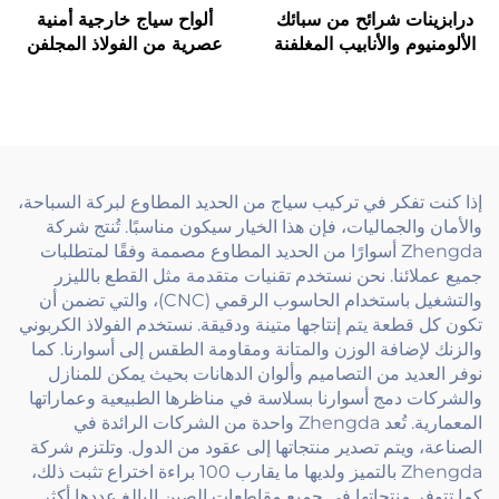
درابزينات شرائح من سبائك
ألواح سياج خارجية أمنية
الألومنيوم والأنابيب المغلفنة
عصرية من الفولاذ المجلفن
قابلة للتعديل مع تركيب
مع بوابة من الألومنيوم وم-
زجاجي بدون إطار بمقابض يد
posts معدنية وإطار من
مثبتة على الأرض
الفولاذ الكربوني منخفض
الصيانة
إذا كنت تفكر في تركيب سياج من الحديد المطاوع لبركة السباحة،
والأمان والجماليات، فإن هذا الخيار سيكون مناسبًا. تُنتج شركة
Zhengda أسوارًا من الحديد المطاوع مصممة وفقًا لمتطلبات
جميع عملائنا. نحن نستخدم تقنيات متقدمة مثل القطع بالليزر
والتشغيل باستخدام الحاسوب الرقمي (CNC)، والتي تضمن أن
تكون كل قطعة يتم إنتاجها متينة ودقيقة. نستخدم الفولاذ الكربوني
والزنك لإضافة الوزن والمتانة ومقاومة الطقس إلى أسوارنا. كما
نوفر العديد من التصاميم وألوان الدهانات بحيث يمكن للمنازل
والشركات دمج أسوارنا بسلاسة في مناظرها الطبيعية وعماراتها
المعمارية. تُعد Zhengda واحدة من الشركات الرائدة في
الصناعة، ويتم تصدير منتجاتها إلى عقود من الدول. وتلتزم شركة
Zhengda بالتميز ولديها ما يقارب 100 براءة اختراع تثبت ذلك،
كما تتوفر منتجاتها في جميع مقاطعات الصين البالغ عددها أكثر