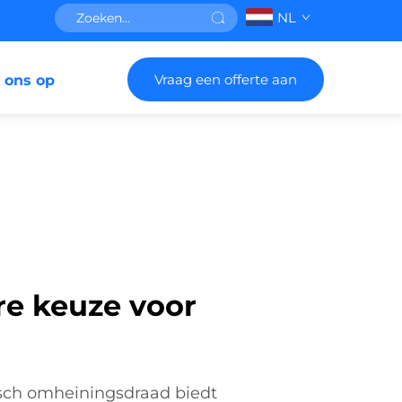
NL
Vraag een offerte aan
 ons op
re keuze voor
isch omheiningsdraad biedt