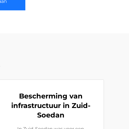
aan
t
Bescherming van
infrastructuur in Zuid-
Soedan
In Zuid-Soedan was voor een