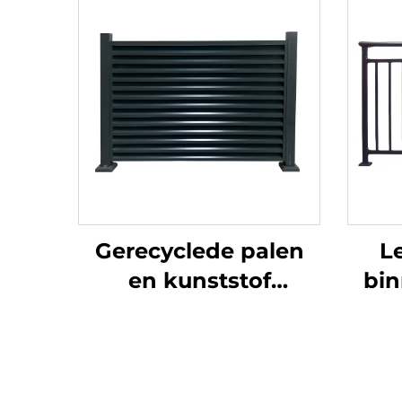
Gerecyclede palen
L
en kunststof
bin
hekpanelen met
e
metalen hekpoort
voor ecologische
tra
tuin, duurzame
dec