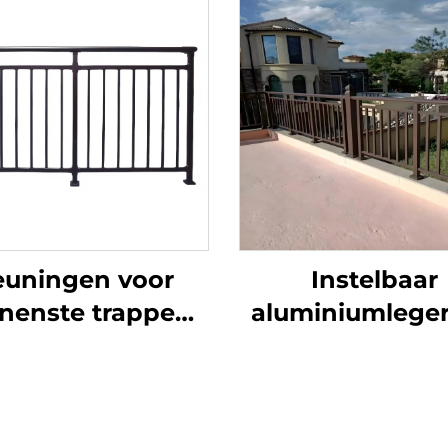
euningen voor
Instelbaar
nenste trappen
aluminiumleger
n eenvoudige
verzinkte buis g
smeedijzeren
kraan balkonle
pleuningen met
vloer bevesti
oratieve tralies
frameleuning c