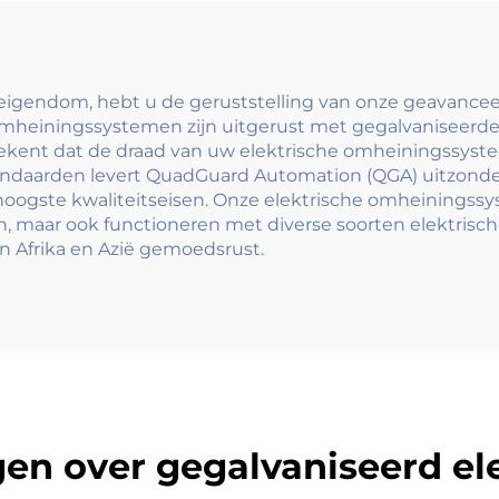
r Europese stijl
leunrail syst
woningen
 eigendom, hebt u de geruststelling van onze geavanc
omheiningssystemen zijn uitgerust met gegalvaniseerd
betekent dat de draad van uw elektrische omheiningssy
tandaarden levert QuadGuard Automation (QGA) uitzonde
hoogste kwaliteitseisen. Onze elektrische omheinings
ken, maar ook functioneren met diverse soorten elektri
n Afrika en Azië gemoedsrust.
gen over gegalvaniseerd el