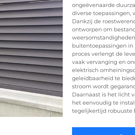
ongeëvenaarde duurza
diverse toepassingen, 
Dankzij de roestweren
ontworpen om bestand 
weersomstandigheden, 
buitentoepassingen in 
proces verlengt de lev
vaak vervanging en on
elektrisch omheinings
geleidbaarheid te biede
stroom wordt gegarande
Daarnaast is het licht
het eenvoudig te install
tegelijkertijd robuuste