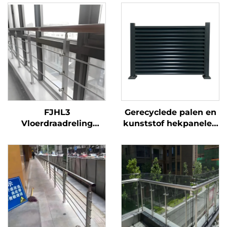
FJHL3
Gerecyclede palen en
Vloerdraadreling
kunststof hekpanelen
kostenefficiënt 304
met metalen hekpoort
roestvrijstalen
voor ecologische tuin,
kabelleuning,
duurzame
geborsteld afwerking
hekoplossing
voor balkon en
gebouwvloeren