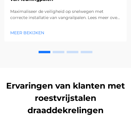
Maximaliseer de veiligheid op snelwegen met
correcte installatie van vangrailpalen. Lees meer over
plug-in-paalmethoden, uitlijningcontroles en
aanvulgrondtechnieken voor 100% naleving.
MEER BEKIJKEN
Download nu de volledige handleiding.
Ervaringen van klanten met
roestvrijstalen
draaddekrelingen