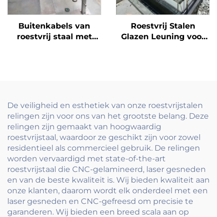
Buitenkabels van
Roestvrij Stalen
roestvrij staal met
Glazen Leuning voor
trapleuningssysteem
Moderne Huizen -
voor terras, balkon en
Duidelijke Balcony
trappen met spanners
Railings met
en palen
Minimalistische Paal &
Handgreep
De veiligheid en esthetiek van onze roestvrijstalen
relingen zijn voor ons van het grootste belang. Deze
relingen zijn gemaakt van hoogwaardig
roestvrijstaal, waardoor ze geschikt zijn voor zowel
residentieel als commercieel gebruik. De relingen
worden vervaardigd met state-of-the-art
roestvrijstaal die CNC-gelamineerd, laser gesneden
en van de beste kwaliteit is. Wij bieden kwaliteit aan
onze klanten, daarom wordt elk onderdeel met een
laser gesneden en CNC-gefreesd om precisie te
garanderen. Wij bieden een breed scala aan op