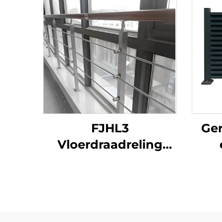
FJHL3
Ger
Vloerdraadreling
kostenefficiënt 304
he
roestvrijstalen
me
kabelleuning,
vo
geborsteld
t