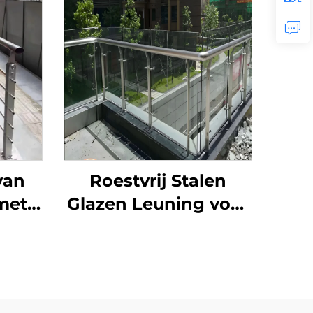
van
Roestvrij Stalen
 met
Glazen Leuning voor
steem
Moderne Huizen -
lkon
Duidelijke Balcony
et
Railings met
alen
Minimalistische Paal