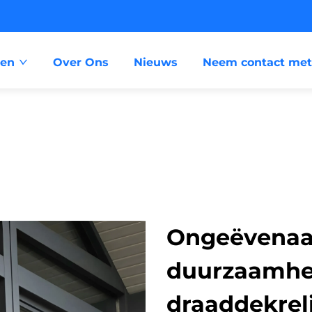
ten
Over Ons
Nieuws
Neem contact met
Ongeëvenaar
duurzaamhei
draaddekrel