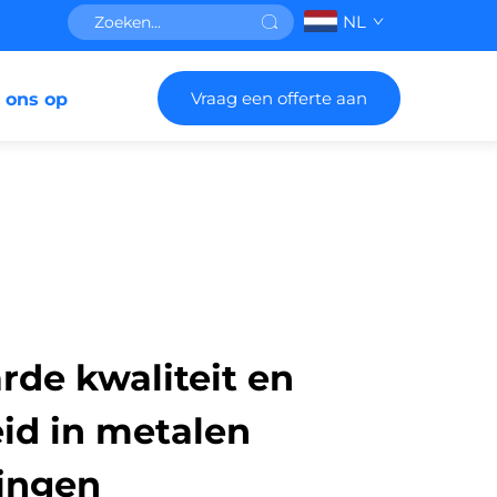
NL
Vraag een offerte aan
 ons op
de kwaliteit en
d in metalen
ingen