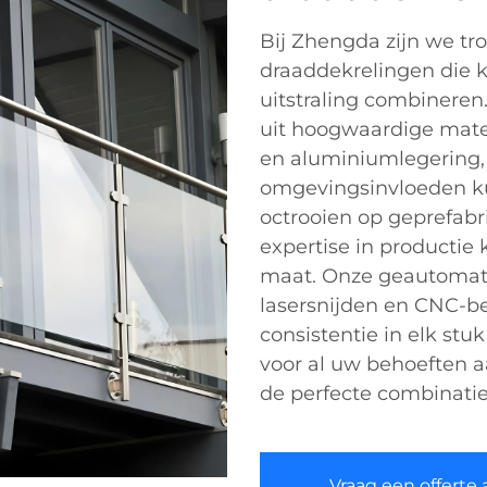
Bij Zhengda zijn we tr
draaddekrelingen die 
uitstraling combinere
uit hoogwaardige materi
en aluminiumlegering, 
omgevingsinvloeden ku
octrooien op geprefabri
expertise in productie
maat. Onze geautomatis
lasersnijden en CNC-b
consistentie in elk st
voor al uw behoeften 
de perfecte combinatie v
Vraag een offerte 