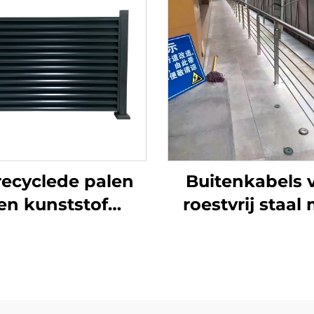
ecyclede palen
Buitenkabels 
en kunststof
roestvrij staal
kpanelen met
trapleuningssy
talen hekpoort
voor terras, ba
or ecologische
en trappen m
uin, duurzame
spanners en p