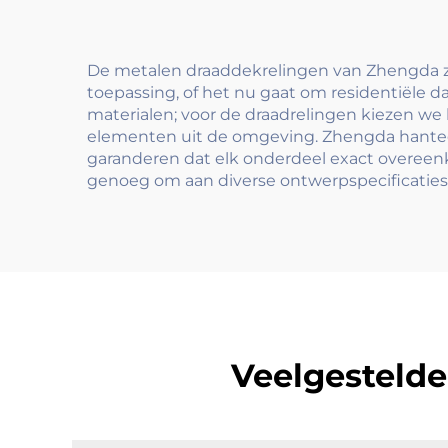
afwerking voor
balkon en
gebouwvloeren
De metalen draaddekrelingen van Zhengda zij
toepassing, of het nu gaat om residentiële 
materialen; voor de draadrelingen kiezen w
elementen uit de omgeving. Zhengda hantee
garanderen dat elk onderdeel exact overeenko
genoeg om aan diverse ontwerpspecificaties
Veelgestelde