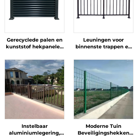
Gerecyclede palen en
Leuningen voor
kunststof hekpanelen
binnenste trappen en
met metalen hekpoort
eenvoudige
voor ecologische tuin,
smeedijzeren
duurzame
trapleuningen met
hekoplossing
decoratieve tralies
voor Europese stijl
woningen
Instelbaar
Moderne Tuin
aluminiumlegering,
Beveiligingshekken