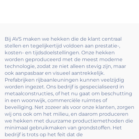
verzinkte buis glazen
Galvanisch Verzinkte
kraan balkonleuning
Staalpanelen met
vloer bevestigd
Aluminium Poort
frameleuning clamp
Metalen Paal Lage
leunrail systeem
Onderhoudsbehoefte
Koolstofstaal Frame
Bij AVS maken we hekken die de klant centraal
stellen en tegelijkertijd voldoen aan prestatie-,
kosten- en tijdsdoelstellingen. Onze hekken
worden geproduceerd met de meest moderne
technologie, zodat ze niet alleen stevig zijn, maar
ook aanpasbaar en visueel aantrekkelijk.
Prefabrijken rijbaanleuningen kunnen veelzijdig
worden ingezet. Ons bedrijf is gespecialiseerd in
metaalconstructies, of het nu gaat om beschutting
in een woonwijk, commerciële ruimtes of
beveiliging. Net zozeer als voor onze klanten, zorgen
wij ons ook om het milieu, en daarom produceren
we hekken met duurzame productiemethoden die
minimaal gebruikmaken van grondstoffen. Het
bedrijf is trots op het feit dat de