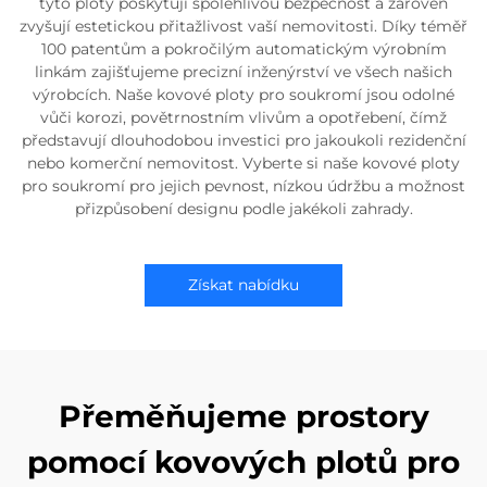
tyto ploty poskytují spolehlivou bezpečnost a zároveň
zvyšují estetickou přitažlivost vaší nemovitosti. Díky téměř
100 patentům a pokročilým automatickým výrobním
linkám zajišťujeme precizní inženýrství ve všech našich
výrobcích. Naše kovové ploty pro soukromí jsou odolné
vůči korozi, povětrnostním vlivům a opotřebení, čímž
představují dlouhodobou investici pro jakoukoli rezidenční
nebo komerční nemovitost. Vyberte si naše kovové ploty
pro soukromí pro jejich pevnost, nízkou údržbu a možnost
přizpůsobení designu podle jakékoli zahrady.
Získat nabídku
Přeměňujeme prostory
pomocí kovových plotů pro