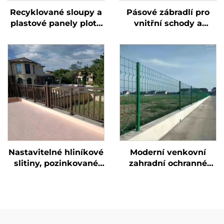
Recyklované sloupy a
Pásové zábradlí pro
plastové panely plotu
vnitřní schody a
s kovovou bránou pro
jednoduchý schodový
ekologickou zahradu,
zábradlový systém z
udržitelné oplocení
kovaného železa s
dekorativní mřížkou
pro evropský styl
domů
Nastavitelné hliníkové
Moderní venkovní
slitiny, pozinkované
zahradní ochranné
trubky, skleněné
panely plotu z
výplně, bezrámové
pozinkované oceli s
zábradlí pro balkon,
hliníkovou bránou,
podlahové upevnění,
kovovými sloupky,
svěrné zábradlí
nízkou údržbou a