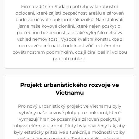
Firma v Jižním Súdánu potřebovala robustní
oplocení, které zajistí bezpečnost areálu a zároveň
bude zaručovat soukromí zákazníků. Nainstalovali
jsme naše kovové clonění, které nejen poskytlo
potřebnou bezpečnost, ale také vylepšilo celkový
vzhled nemovitosti. Vysoce kvalitní konstrukce z
nerezové oceli nabízí odolnost vůči extrémním
povětrnostním podmínkám, což ji činí ideální volbou
pro tuto oblast.
Projekt urbanistického rozvoje ve
Vietnamu
Pro nový urbanistický projekt ve Vietnamu byly
vybrány naše kovové ploty pro soukromí, které
vymezují hranice pozemků a zároveň poskytují
obyvatelům soukromí. Ploty byly navrženy tak, aby
byly esteticky přitažlivé a funkční, s možností volby
výšky a úpravy povrchu. Tento projekt zdůraznil