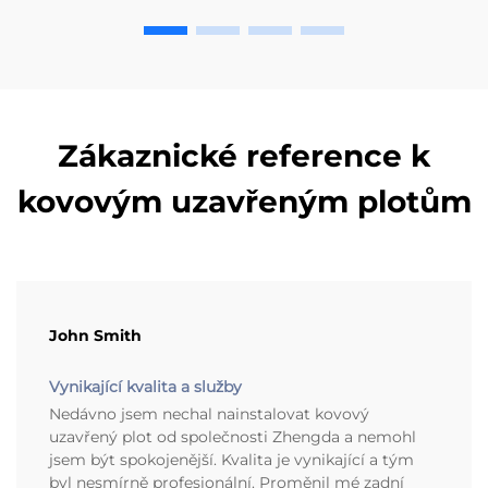
Zákaznické reference k
kovovým uzavřeným plotům
John Smith
Vynikající kvalita a služby
Nedávno jsem nechal nainstalovat kovový
uzavřený plot od společnosti Zhengda a nemohl
jsem být spokojenější. Kvalita je vynikající a tým
byl nesmírně profesionální. Proměnil mé zadní