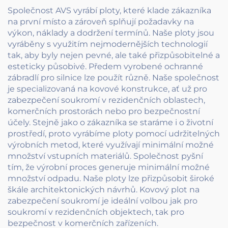
rámem z uhlíkové
Společnost AVS vyrábí ploty, které klade zákazníka
oceli
na první místo a zároveň splňují požadavky na
výkon, náklady a dodržení termínů. Naše ploty jsou
vyráběny s využitím nejmodernějších technologií
tak, aby byly nejen pevné, ale také přizpůsobitelné a
esteticky působivé. Předem vyrobené ochranné
zábradlí pro silnice lze použít různě. Naše společnost
je specializovaná na kovové konstrukce, ať už pro
zabezpečení soukromí v rezidenčních oblastech,
komerčních prostorách nebo pro bezpečnostní
účely. Stejně jako o zákazníka se staráme i o životní
prostředí, proto vyrábíme ploty pomocí udržitelných
výrobních metod, které využívají minimální možné
množství vstupních materiálů. Společnost pyšní
tím, že výrobní proces generuje minimální možné
množství odpadu. Naše ploty lze přizpůsobit široké
škále architektonických návrhů. Kovový plot na
zabezpečení soukromí je ideální volbou jak pro
soukromí v rezidenčních objektech, tak pro
bezpečnost v komerčních zařízeních.