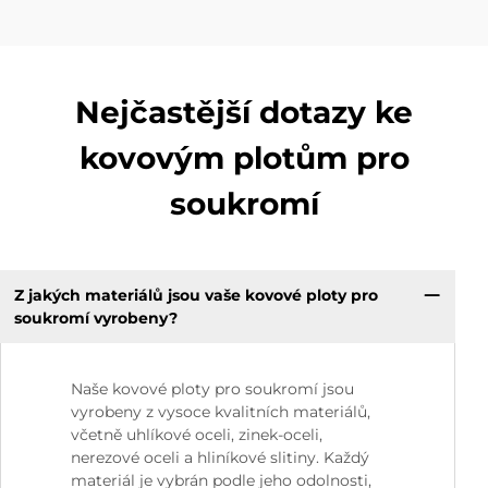
Nejčastější dotazy ke
kovovým plotům pro
soukromí
Z jakých materiálů jsou vaše kovové ploty pro
soukromí vyrobeny?
Naše kovové ploty pro soukromí jsou
vyrobeny z vysoce kvalitních materiálů,
včetně uhlíkové oceli, zinek-oceli,
nerezové oceli a hliníkové slitiny. Každý
materiál je vybrán podle jeho odolnosti,