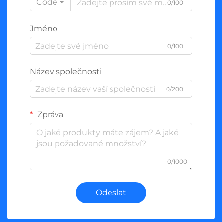
Code
0/100
Jméno
0/100
Název společnosti
0/200
Zpráva
0/1000
Odeslat