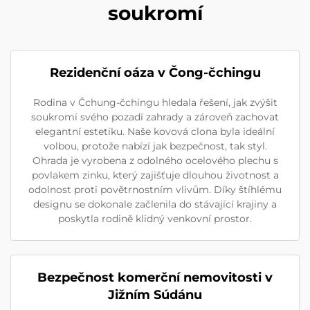
soukromí
Rezidenční oáza v Čong-čchingu
Rodina v Čchung-čchingu hledala řešení, jak zvýšit
soukromí svého pozadí zahrady a zároveň zachovat
elegantní estetiku. Naše kovová clona byla ideální
volbou, protože nabízí jak bezpečnost, tak styl.
Ohrada je vyrobena z odolného ocelového plechu s
povlakem zinku, který zajišťuje dlouhou životnost a
odolnost proti povětrnostním vlivům. Díky štíhlému
designu se dokonale začlenila do stávající krajiny a
poskytla rodině klidný venkovní prostor.
Bezpečnost komerční nemovitosti v
Jižním Súdánu