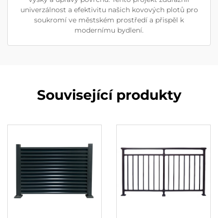
univerzálnost a efektivitu našich kovových plotů pro
soukromí ve městském prostředí a přispěl k
modernímu bydlení.
Související produkty