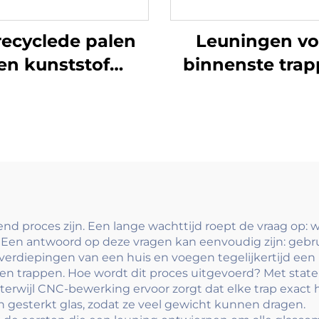
ecyclede palen
Leuningen vo
en kunststof
binnenste tra
kpanelen met
en eenvoudi
talen hekpoort
smeedijzere
or ecologische
trapleuningen
uin, duurzame
decoratieve tra
hekoplossing
voor Europese s
woningen
nd proces zijn. Een lange wachttijd roept de vraag op: 
 Een antwoord op deze vragen kan eenvoudig zijn: gebru
erdiepingen van een huis en voegen tegelijkertijd een
en trappen. Hoe wordt dit proces uitgevoerd? Met state
erwijl CNC-bewerking ervoor zorgt dat elke trap exact h
n gesterkt glas, zodat ze veel gewicht kunnen dragen.