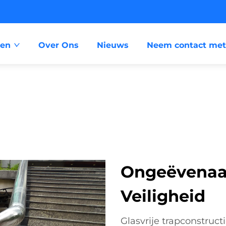
ten
Over Ons
Nieuws
Neem contact met
Ongeëvenaar
Veiligheid
Glasvrije trapconstruc