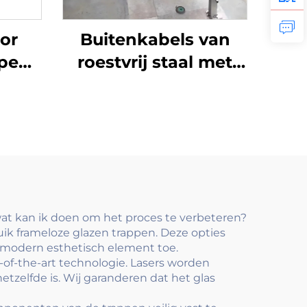
or
Buitenkabels van
ppen
roestvrij staal met
ge
trapleuningssysteem
n
voor terras, balkon
 met
en trappen met
lies
spanners en palen
tijl
wat kan ik doen om het proces te verbeteren?
ik frameloze glazen trappen. Deze opties
 modern esthetisch element toe.
-of-the-art technologie. Lasers worden
etzelfde is. Wij garanderen dat het glas