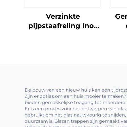
Verzinkte
Ger
pijpstaafreling Inox
leuning voor
he
balkonrelingen en
me
leuningen
vo
traptoepassing
t
modern
De bouw van een nieuw huis kan een tijdroze
Zijn er opties om een huis mooier te maken?
bieden gemakkelijke toegang tot meerdere v
Er is een proces voor het ontwerpen van glaz
gebruikt om het glas nauwkeurig te snijden, t
duurzaam is. Glazen trappen zijn gemaakt va