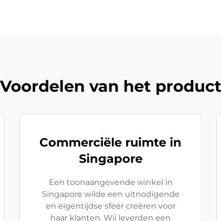
Voordelen van het produc
Commerciële ruimte in
Singapore
Een toonaangevende winkel in
Singapore wilde een uitnodigende
en eigentijdse sfeer creëren voor
haar klanten. Wij leverden een