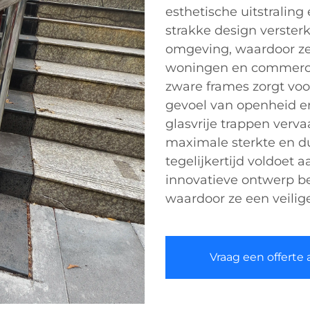
esthetische uitstraling 
strakke design verster
omgeving, waardoor ze
woningen en commerci
zware frames zorgt vo
gevoel van openheid en
glasvrije trappen verva
maximale sterkte en 
tegelijkertijd voldoet 
innovatieve ontwerp be
waardoor ze een veilige
Vraag een offerte 