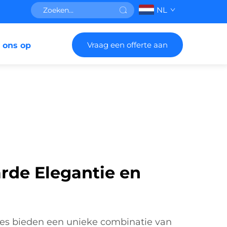
NL
Vraag een offerte aan
 ons op
de Elegantie en
ties bieden een unieke combinatie van