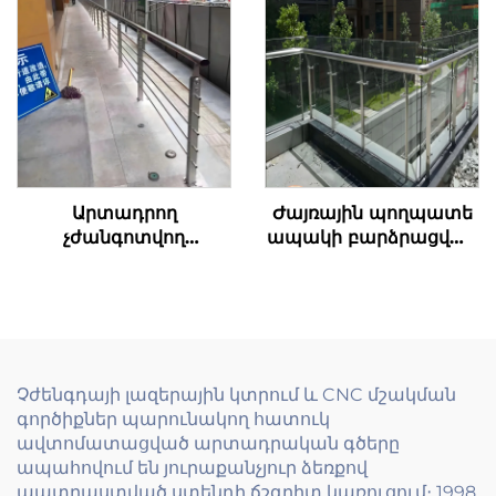
չժանգոտվող
մետաղե
պողպատե պարան,
դարպասներով
մշակված
էկոլոգիապես մաքուր
վերջավորություն
այգիների համար,
հարթակի և շենքի
հաստատուն
հատակների համար
ցանկապատների
լուծում
Արտադրող
Ժայռային պողպատե
չժանգոտվող
ապակի բարձրացված
պողպատե պարանի
ցանկապատ
համակարգի պարանի
ժամանակակից
համար հարթակի
տների համար - Լույս
աստիճանների և
բալկոնի
պարանների համար
ցանկապատներ
լարման սյուներով
նվազագույն
Չժենգդայի լազերային կտրում և CNC մշակման
հենարաններով և
գործիքներ պարունակող հատուկ
բռնակաձողով
ավտոմատացված արտադրական գծերը
ապահովում են յուրաքանչյուր ձեռքով
պատրաստված ստենդի ճշգրիտ կառուցում։ 1998