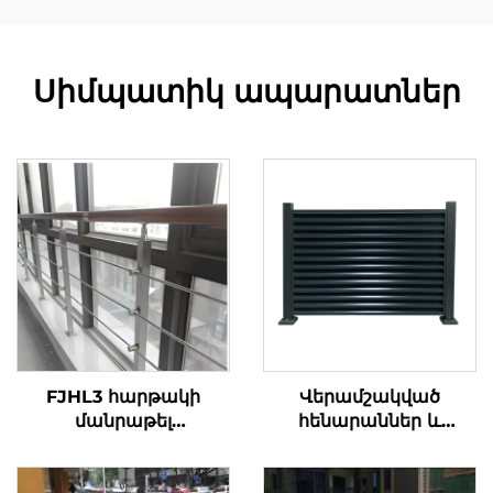
Սիմպատիկ ապարատներ
FJHL3 հարթակի
Վերամշակված
մանրաթել
հենարաններ և
պարանների
պլաստմասսայե
համակարգ, 304
ցանկապատներ