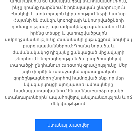
առաջարկում են աննախադեպ տևողականություն,
ինչը դրանք դարձնում է իդեալական ընտրություն
բնակելի և առևտրային կիրառությունների համար:
Հայտնի են ժանգի, կոռոզիայի և կոտրվածքների
դիմադրությամբ, այս ամրակները պահպանում են
իրենց տեսքը և կառուցվածքային
ամբողջականությունը ժամանակի ընթացքում, նույնիսկ
բարդ պայմաններում: Դրանց նորաձև և
ժամանակակից դիզայնը ցանկացած միջավայրի
շնորհում է նրբագեղության ձև, բարձրացնելով
տարածքի ընդհանուր էսթետիկ գրավչությունը: Մեր
լայն փորձի և առաջադեմ արտադրական
գործընթացների շնորհիվ համոզված ենք, որ մեր
նվագարկույցի պողպատե ամրակները
համապատասխանում են ամենաբարձր որակի
ստանդարտներին՝ ապահովելով անվտանգություն և ոճ
մեկ փաթեթում:
Ստանալ պատվեր