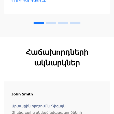
ԴՐՈՒԳ ԿԱՐԳԱՑՎԵԼ
համապատասխանություն ապահովելու համար:
Ներբեռնեք ամբողջական ձեռնարկը հիմա:
Հաճախորդների
ակնարկներ
John Smith
Արտաքին որոշում և Դիզայն
Զհենգդայից գնված նվազագործների