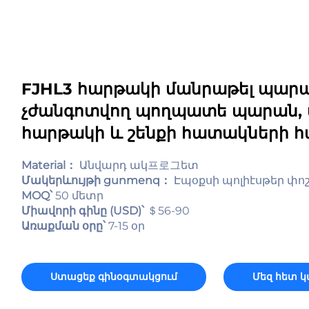
FJHL3 հարթակի մանրաթել պարա
չժանգոտվող պողպատե պարան, մ
հարթակի և շենքի հատակների 
Material：
Անվարդ ակ프로그ետ
Մակերևույթի gunmenq：
Էպօքսի պոլիէսթեր փո
MOQ՝
50 մետր
Միավորի գինը (USD)՝
＄56-90
Առաքման օրը՝
7-15 օր
Ստացեք գինօգտակցում
Մեզ հետ 