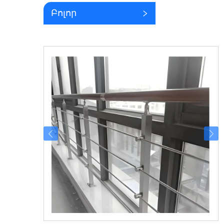
Բոլոր
կատեգորիաները