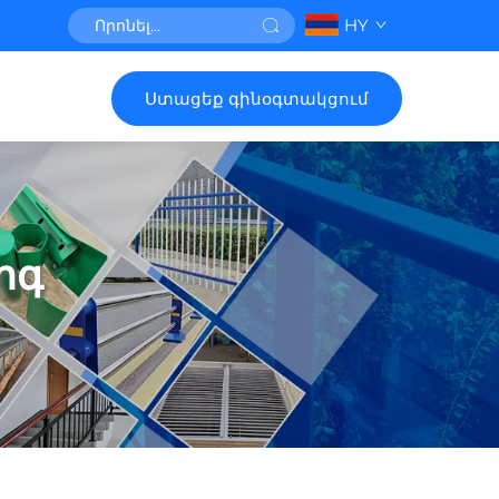
HY
Ստացեք գինօգտակցում
րգ