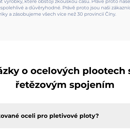
 výrobky, které obstojí zkouškou času. Právě proto naše
u spolehlivé a důvěryhodné. Právě proto jsou naši zákazn
riky a zásobujeme všech více než 30 provincií Číny.
ázky o ocelových plootech
řetězovým spojením
ované oceli pro pletivové ploty?