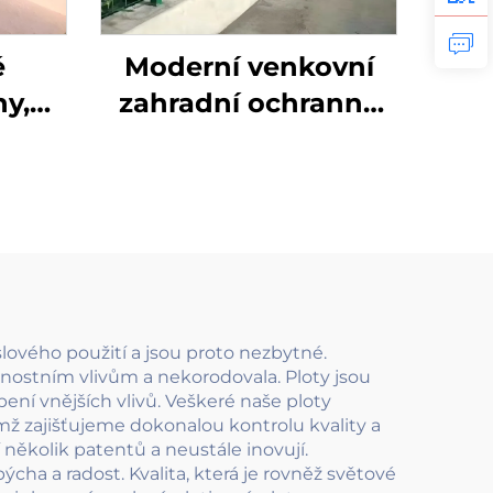
é
Moderní venkovní
ny,
zahradní ochranné
ubky,
panely plotu z
ně,
pozinkované oceli s
adlí
hliníkovou bránou,
kovovými sloupky,
nění,
nízkou údržbou a
lí
rámem z uhlíkové
oceli
lového použití a jsou proto nezbytné.
trnostním vlivům a nekorodovala. Ploty jsou
ní vnějších vlivů. Veškeré naše ploty
ž zajišťujeme dokonalou kontrolu kvality a
 několik patentů a neustále inovují.
ýcha a radost. Kvalita, která je rovněž světové