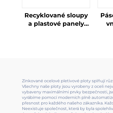
Recyklované sloupy
Pás
a plastové panely
vn
plotu s kovovou
bránou pro
scho
ekologickou zahradu,
sys
udržitelné oplocení
žele
evr
Zinkované ocelové pletivové ploty splňují rů
Všechny naše ploty jsou vyrobeny z oceli nejv
vybaveny maximálními prvky bezpečnosti, jso
vyrábíme pomocí moderních plně automatizov
přesnost pro každého našeho zákazníka. Každý 
Neexistuje společnost, která by byla spolehliv