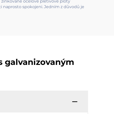
 zinkované ocelové pletivové ploty
íci naprosto spokojeni. Jedním z důvodů je
 s galvanizovaným