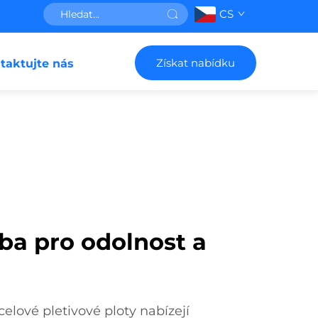
CS
Získat nabídku
taktujte nás
ba pro odolnost a
lové pletivové ploty nabízejí