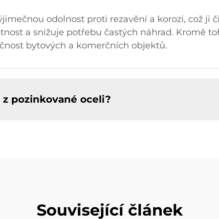
mečnou odolnost proti rezavění a korozi, což ji či
votnost a snižuje potřebu častých náhrad. Kromě t
pečnost bytových a komerčních objektů.
t z pozinkované oceli?
Související článek