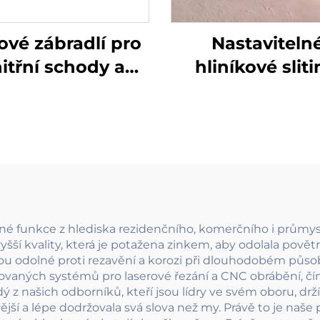
ové zábradlí pro
Nastaviteln
itřní schody a
hliníkové sliti
jednoduchý
pozinkované tr
dový zábradlový
skleněné výpl
tém z kovaného
bezrámové zábr
za s dekorativní
pro balkon,
mřížkou pro
podlahové upev
opský styl domů
svěrné zábrad
zné funkce z hlediska rezidenčního, komerčního i průmys
yšší kvality, která je potažena zinkem, aby odolala pově
u odolné proti rezavění a korozi při dlouhodobém působe
aných systémů pro laserové řezání a CNC obrábění, čím
z našich odborníků, kteří jsou lídry ve svém oboru, drží
ější a lépe dodržovala svá slova než my. Právě to je naše p