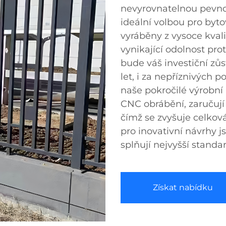
nevyrovnatelnou pevnost
ideální volbou pro byto
vyráběny z vysoce kvali
vynikající odolnost prot
bude váš investiční z
let, i za nepříznivých
naše pokročilé výrobní 
CNC obrábění, zaručují
čímž se zvyšuje celková
pro inovativní návrhy 
splňují nejvyšší stand
Získat nabídku