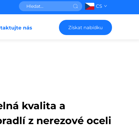
CS
Získat nabídku
taktujte nás
lná kvalita a
radlí z nerezové oceli