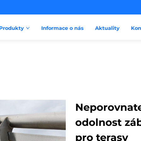
Produkty
Informace o nás
Aktuality
Kon
Neporovnate
odolnost záb
pro terasy