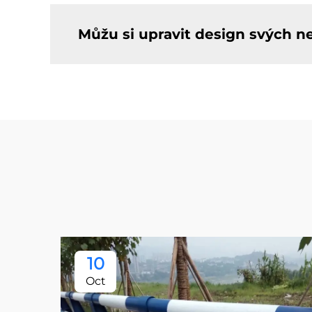
Můžu si upravit design svých n
10
Oct