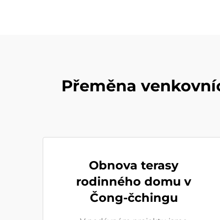
Přeměna venkovních
Obnova terasy
rodinného domu v
Čong-čchingu