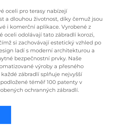
é oceli pro terasy nabízejí
 a dlouhou životnost, díky čemuž jsou
ové i komerční aplikace. Vyrobené z
 oceli odolávají tato zábradlí korozi,
čímž si zachovávají estetický vzhled po
esign ladí s moderní architekturou a
bytné bezpečnostní prvky. Naše
utomatizované výroby a přesného
e každé zábradlí splňuje nejvyšší
 podložené téměř 100 patenty v
robených ochranných zábradlí.