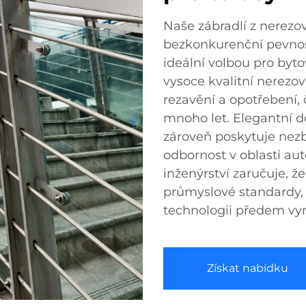
Naše zábradlí z nerezov
bezkonkurenční pevnost
ideální volbou pro byt
vysoce kvalitní nerezové
rezavění a opotřebení, 
mnoho let. Elegantní d
zároveň poskytuje nez
odbornost v oblasti a
inženýrství zaručuje, ž
průmyslové standardy,
technologii předem vy
Získat nabídku