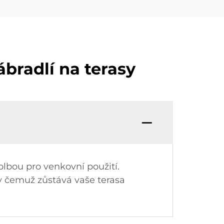
ábradlí na terasy
volbou pro venkovní použití.
y čemuž zůstává vaše terasa