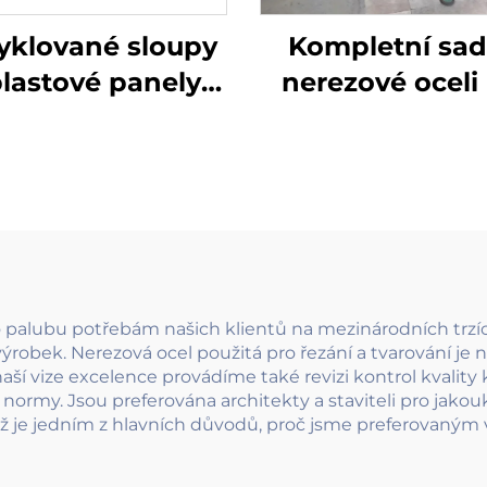
yklované sloupy
Kompletní sad
plastové panely
nerezové oceli
lotu s kovovou
venkovní lan
bránou pro
zábradlí s napín
ogickou zahradu,
sloupky pro ter
žitelné oplocení
schodiště a bal
pro palubu potřebám našich klientů na mezinárodních trz
obek. Nerezová ocel použitá pro řezání a tvarování je nej
aší vize excelence provádíme také revizi kontrol kvality 
 normy. Jsou preferována architekty a staviteli pro jakou
 je jedním z hlavních důvodů, proč jsme preferovaným 