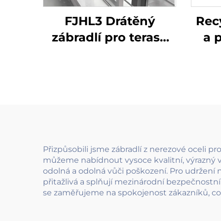
FJHL3 Drátěný
Rec
zábradlí pro terasu
a 
Nákladově efektivní
p
kabelové zábradlí z
nerezové oceli 304 s
ekol
matným povrchem
udr
pro balkóny a
podlahy budov
Přizpůsobili jsme zábradlí z nerezové oceli 
můžeme nabídnout vysoce kvalitní, výrazný výr
odolná a odolná vůči poškození. Pro udržení n
přitažlivá a splňují mezinárodní bezpečnostní
se zaměřujeme na spokojenost zákazníků, což