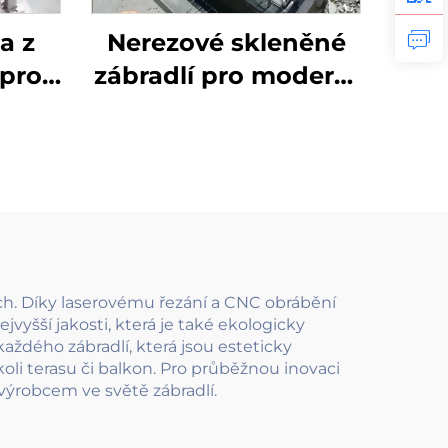
a z
Nerezové skleněné
 pro
zábradlí pro moderní
ové
domy - průhledné
acími
balkónové zábradlí s
asy,
minimalistickými
kóny
sloupky a madly
ích. Díky laserovému řezání a CNC obrábění
vyšší jakosti, která je také ekologicky
každého zábradlí, která jsou esteticky
koli terasu či balkon. Pro průběžnou inovaci
výrobcem ve světě zábradlí.