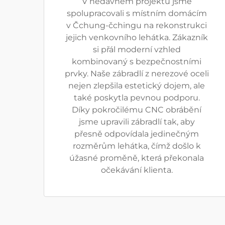
V nedávném projektu jsme
spolupracovali s místním domácím
v Čchung-čchingu na rekonstrukci
jejich venkovního lehátka. Zákazník
si přál moderní vzhled
kombinovaný s bezpečnostními
prvky. Naše zábradlí z nerezové oceli
nejen zlepšila estetický dojem, ale
také poskytla pevnou podporu.
Díky pokročilému CNC obrábění
jsme upravili zábradlí tak, aby
přesně odpovídala jedinečným
rozměrům lehátka, čímž došlo k
úžasné proměně, která překonala
očekávání klienta.