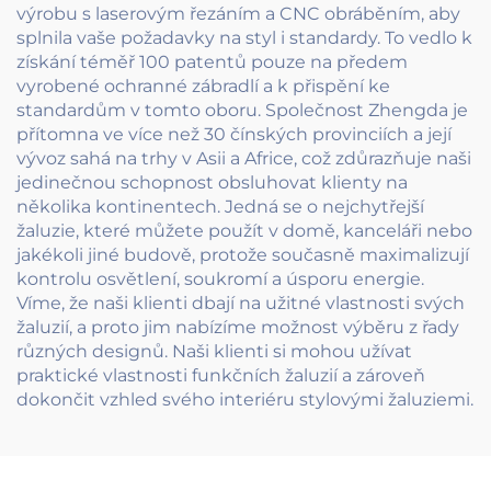
výrobu s laserovým řezáním a CNC obráběním, aby
splnila vaše požadavky na styl i standardy. To vedlo k
získání téměř 100 patentů pouze na předem
vyrobené ochranné zábradlí a k přispění ke
standardům v tomto oboru. Společnost Zhengda je
přítomna ve více než 30 čínských provinciích a její
vývoz sahá na trhy v Asii a Africe, což zdůrazňuje naši
jedinečnou schopnost obsluhovat klienty na
několika kontinentech. Jedná se o nejchytřejší
žaluzie, které můžete použít v domě, kanceláři nebo
jakékoli jiné budově, protože současně maximalizují
kontrolu osvětlení, soukromí a úsporu energie.
Víme, že naši klienti dbají na užitné vlastnosti svých
žaluzií, a proto jim nabízíme možnost výběru z řady
různých designů. Naši klienti si mohou užívat
praktické vlastnosti funkčních žaluzií a zároveň
dokončit vzhled svého interiéru stylovými žaluziemi.