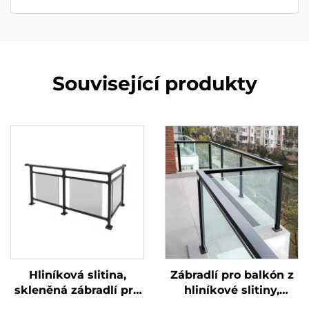
Související produkty
Hliníková slitina,
Zábradlí pro balkón z
skleněná zábradlí pro
hliníkové slitiny,
balkón, venkovní
skleněná antikní verze