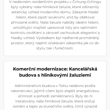
V nedávném rezidenčním projektu v Čchung-čchingu
byly vybrány naše hliníkové žaluzie, které zdůraznily
estetický vzhled moderního domu. Zákazník hledal
řešení, které zajistí soukromí, aniž by obětoval
přirozené světlo. Naše žaluzie nabídly ideální řešení,
umožňující majiteli upravovat listy pro optimální
kontrolu osvětlení a zároveň zachovávat elegantní a
hladký vzhled. Výsledkem byl nádherně proměněný
prostor, který naplnil očekávání zákazníka jak co do
stylu, tak i funkčnosti.
Komerční modernizace: Kancelářská
budova s hliníkovými žaluziemi
Administrativní budova v Tokiu nedávno prošla
rekonstrukcí, jejímž cílem bylo zlepšit energetickou
účinnost a pohodlí zaměstnanců. Byly do ní
instalovány naše hliníkové žaluzie, které snižují
oslnění a teplo ze slunečního světla, čímž výrazně