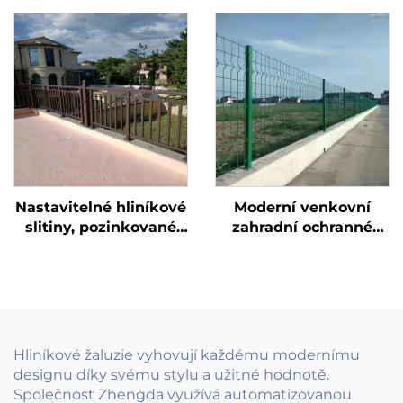
skládací konstrukce s
s vyklenutým
clonou pro soukromí,
návrhem a detaily ve
vhodná pro vilové
stylu rémského vzoru
terasy a zabezpečení
pro oplocení vil
Nastavitelné hliníkové
Moderní venkovní
slitiny, pozinkované
zahradní ochranné
trubky, skleněné
panely plotu z
výplně, bezrámové
pozinkované oceli s
zábradlí pro balkon,
hliníkovou bránou,
podlahové upevnění,
kovovými sloupky,
svěrné zábradlí
nízkou údržbou a
rámem z uhlíkové
Hliníkové žaluzie vyhovují každému modernímu
oceli
designu díky svému stylu a užitné hodnotě.
Společnost Zhengda využívá automatizovanou