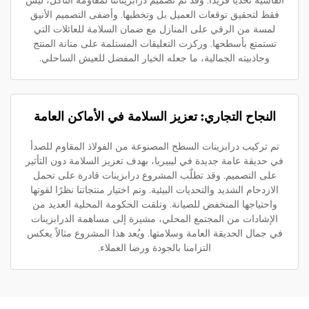
القاسية تحديًا فريدًا. وقد تم تصميم درابزيناتنا لمقاومة التآكل، ليس
فقط لتحقيق توقعات العميل بل وتخطيها. وأضفى التصميم الأنيق
لمسة من الرقي على المنازل مع ضمان السلامة للعائلات التي
تستمتع بأسطحها. وركزت التعليقات المستلمة على متانة المنتج
وجاذبيته الجمالية، ما جعله الخيار المفضل للعيش الساحلي.
النجاح التجاري: تعزيز السلامة في الأماكن العامة
تم تركيب درابزينات السطح المصنوعة من الفولاذ المقاوم للصدأ
في حديقة عامة جديدة في ليبيريا، بهدف تعزيز السلامة دون التأثير
على التصميم. وقد تطلّب المشروع درابزينات قادرة على تحمل
الازدحام الشديد والتحديات البيئية. وتم اختيار منتجاتنا نظرًا لقوتها
واحتياجها المنخفض للصيانة. وتلقت الحكومة المحلية العديد من
الإشادات من المجتمع المحلي، مشيرة إلى مساهمة الدرابزينات
في جمال الحديقة العامة وسلامتها. ويُعد هذا المشروع مثالاً يعكس
التزامنا بالجودة ورضا العملاء.