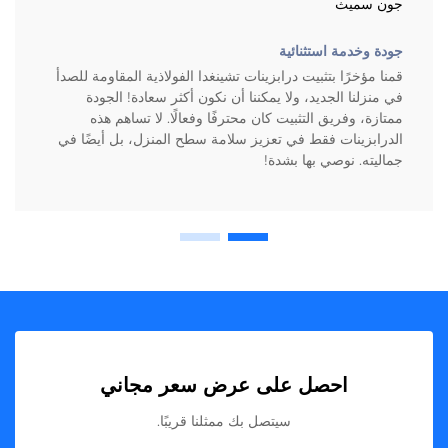
جون سميث
جودة وخدمة استثنائية
قمنا مؤخرًا بتثبيت درابزينات تشينغدا الفولاذية المقاومة للصدأ
في منزلنا الجديد، ولا يمكننا أن نكون أكثر سعادة! الجودة
ممتازة، وفريق التثبيت كان محترفًا وفعالًا. لا تساهم هذه
الدرابزينات فقط في تعزيز سلامة سطح المنزل، بل أيضًا في
جماليته. نوصي بها بشدة!
احصل على عرض سعر مجاني
سيتصل بك ممثلنا قريبًا.