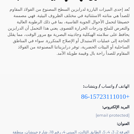
تُعد إحدى الميزات البارزة لدرابزين السطح المصنوع من الفولاذ المقاوم
للصدأ هي متانته الاستثنائية في مختلف الظروف البيئية. فهي مصممة
خصيصًا لتحمل الأحوال الجوية القاسية، بما في ذلك الرطوبة العالية
والتعرض للملح ودرجات الحرارة القصوى. يعني هذا التحمل أن الدرابزين
يحافظ على سلامته الهيكلية وجاذبيته البصرية مع مرور الوقت، مما يقلل
الحاجة إلى عمليات الاستبدال أو الإصلاح المتكررة. سواء في المناطق
الساحلية أو البيئات الحضرية، توفر درابزيناتنا المصنوعة من الفولاذ
المقاوم للصدأ راحة بال وقيمة طويلة الأمد.
الهاتف / واتساب / ويتشات:
+86-15723111010
البريد الإلكتروني:
[email protected]
العنوان:
الغرفة 2، 3، 4، 5، الطابق الثالث، المبنى 4، رقم 18، شارع جينشان، منطقة