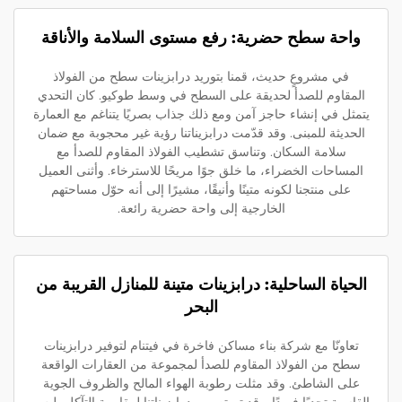
واحة سطح حضرية: رفع مستوى السلامة والأناقة
في مشروعٍ حديث، قمنا بتوريد درابزينات سطح من الفولاذ
المقاوم للصدأ لحديقة على السطح في وسط طوكيو. كان التحدي
يتمثل في إنشاء حاجز آمن ومع ذلك جذاب بصريًا يتناغم مع العمارة
الحديثة للمبنى. وقد قدّمت درابزيناتنا رؤية غير محجوبة مع ضمان
سلامة السكان. وتناسق تشطيب الفولاذ المقاوم للصدأ مع
المساحات الخضراء، ما خلق جوًا مريحًا للاسترخاء. وأثنى العميل
على منتجنا لكونه متينًا وأنيقًا، مشيرًا إلى أنه حوّل مساحتهم
الخارجية إلى واحة حضرية رائعة.
الحياة الساحلية: درابزينات متينة للمنازل القريبة من
البحر
تعاونّا مع شركة بناء مساكن فاخرة في فيتنام لتوفير درابزينات
سطح من الفولاذ المقاوم للصدأ لمجموعة من العقارات الواقعة
على الشاطئ. وقد مثلت رطوبة الهواء المالح والظروف الجوية