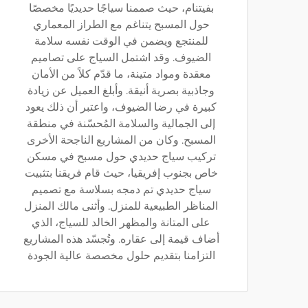
بفيتنام، حيث صممنا سياجًا حديديًا مخصصًا
حول المسبح يتناغم مع الطراز المعماري
للمنتجع ويضمن في الوقت نفسه سلامة
الضيوف. وقد اشتمل السياج على تصاميم
معقدة ومواد متينة، ما قدّم كلاً من الأمان
وجاذبية بصرية أنيقة. وأبلغ العميل عن زيادة
كبيرة في رضا الضيوف، واعتبر أن ذلك يعود
إلى الجمالية والسلامة المُحسّنة في منطقة
المسبح. وكان من المشاريع الناجحة الأخرى
تركيب سياج حديدي حول مسبح في مسكن
خاص بجنوب إفريقيا، حيث قام فريقنا بتثبيت
سياج حديدي تم دمجه بسلاسة مع تصميم
المناظر الطبيعية للمنزل. وأثنى مالك المنزل
على المتانة والمظهر الخالد للسياج، الذي
أضاف قيمة إلى عقاره. وتُجسّد هذه المشاريع
التزامنا بتقديم حلول مخصصة عالية الجودة