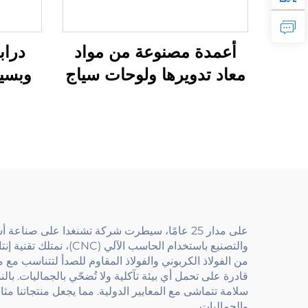
أعمدة مصنوعة من مواد
دراب
معاد تدويرها ولوحات سياج
وبسيط
بلاستيكية مع بوابة سياج
الح
معدنية للحديقة الصديقة
شرائح 
للبيئة، حل سياج مستدام
ا
على مدار 25 عامًا، سيطرت شركة تشنغدا على صنا
والتصنيع باستخدام الح
من الفولاذ الكربوني والفولاذ المقاوم للصدأ لتتناسب م
قادرة على تحمل أي بيئة تآكلية ولا تُضحّي بالجماليات. بال
سلامة تتماشى مع المعايير الدولية. مما يجعل منتجاتنا مث
والجماليات.