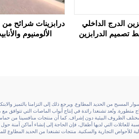
زين الدرج الداخلي
درابزينات شرائح من 
 تصميم الدرابزين
الألومنيوم والأناب
ديدي المطاوع مع
المغلفنة قابلة للتعدي
زخرفية للمنازل ذات
تركيب زجاجي بدون 
لطراز الأوروبي
بمقابض يد مثبتة ع
الأرض
عة أسوار المسبح من الحديد المطاوع. ويرجع ذلك إلى التزامنا بالتميز والا
اسب الآلي (CNC)، نمتلك تقنية إنتاج متطورة. وتُعد تشنغدا رائدة في إنتاج أبواب الماصات ال
ع مختلف الظروف البيئية دون إشراف. كما أن منتجات منافسينا من حماما
نسبة للعائلات التي لديها أطفال، فإن الحاجة إلى إنشاء أماكن آمنة حول ا
الية للأحواض التجارية والسكنية. منتجات تشنغدا من الحديد المطاوع لل