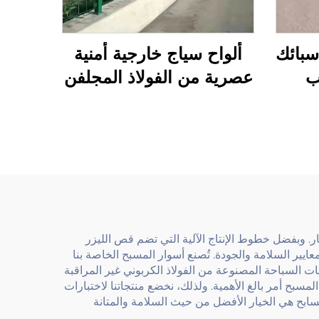
سبائك
ألواح سياج خارجية أمنية
يب
عصرية من الفولاذ المجلفن
ل مع
مع بوابة من الألومنيوم وم-
إطار
posts معدنية وإطار من
لى
الفولاذ الكربوني منخفض
الصيانة
بتكار. وبفضل خطوط الإنتاج الآلية التي تضم قص الليزر
تي تتوافق مع معايير السلامة والجودة. تُصنع أسوار المسبح الخاصة بنا
ت السباحة المصنوعة من الفولاذ الكربوني غير المراقبة
لمسبح أمر بالغ الأهمية. ولذلك، نخضع منتجاتنا لاختبارات
مسابح هي الخيار الأفضل من حيث السلامة والمتانة